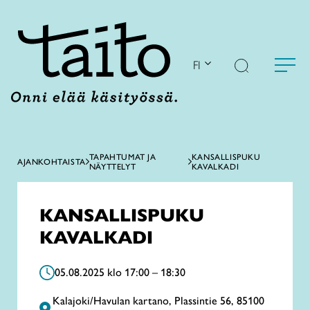
Siirry
sisältöön
FI
TAPAHTUMAT JA
KANSALLISPUKU
AJANKOHTAISTA
NÄYTTELYT
KAVALKADI
KANSALLISPUKU
KAVALKADI
05.08.2025 klo 17:00 – 18:30
Kalajoki/Havulan kartano, Plassintie 56, 85100