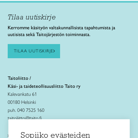
Tilaa uutiskirje
Kerromme käsityön valtakunnallisista tapahtumista ja
uutisista sekä Taitojärjestön toiminnasta.
TILAA UUTISKIRJE
Taitoliitto /
Käsi- ja taideteollisuusliitto Taito ry
Kalevankatu 61
00180 Helsinki
puh. 040 7525 160
taitoliitto@taito.fi
Sopiiko evästeiden
Käsityökurssit ja koulutus