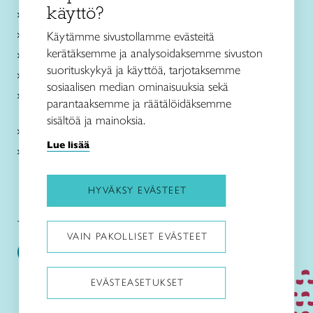
käyttö?
Ajankohtaista
Käsityöohjeet
Käytämme sivustollamme evästeitä
kerätäksemme ja analysoidaksemme sivuston
Me olemme Taito
suorituskykyä ja käyttöä, tarjotaksemme
Paikallinen toiminta
sosiaalisen median ominaisuuksia sekä
Verkkokaupat
parantaaksemme ja räätälöidäksemme
sisältöä ja mainoksia.
Kirjaudu Arviin
Lue lisää
Kirjaudu Taitocampukseen
HYVÄKSY EVÄSTEET
Taitoliitto:
Taito-lehti:
VAIN PAKOLLISET EVÄSTEET
EVÄSTEASETUKSET
Pysäytä animaatiot