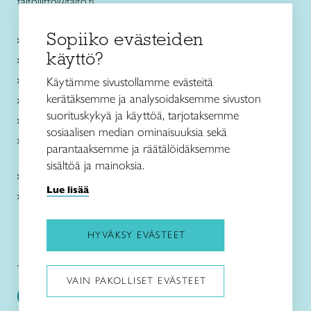
taitoliitto@taito.fi
Sopiiko evästeiden
Käsityökurssit ja koulutus
käyttö?
Ajankohtaista
Käsityöohjeet
Käytämme sivustollamme evästeitä
kerätäksemme ja analysoidaksemme sivuston
Me olemme Taito
suorituskykyä ja käyttöä, tarjotaksemme
Paikallinen toiminta
sosiaalisen median ominaisuuksia sekä
Verkkokaupat
parantaaksemme ja räätälöidäksemme
sisältöä ja mainoksia.
Kirjaudu Arviin
Lue lisää
Kirjaudu Taitocampukseen
HYVÄKSY EVÄSTEET
Taitoliitto:
Taito-lehti:
VAIN PAKOLLISET EVÄSTEET