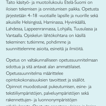
Taito käsityö- ja muotoilukoulu Etelä-Suomi on
iloisen tekemisen ja onnistumisen paikka. Opetusta
järjestetään 4–18 -vuotiaille lapsille ja nuorille sekä
aikuisille Helsingissä, Haminassa, Hyvinkäällä,
Lahdessa, Lappeenrannassa, Lohjalla, Tuusulassa ja
Vantaalla. Opiskelun lähtökohtana on käsillä
tekeminen: tutkimme, pohdimme ja
suunnittelemme asioita, esineitä ja ilmiöitä.
Opetus on valtakunnalliseen opetussuunnitelmaan
sidottua ja sitä antavat alan ammattilaiset.
Opetussuunnitelma määrittelee
opintokokonaisuuksien tavoitteet ja sisällöt.
Opinnot muodostuvat pukeutumisen, esine- ja
tekstiiliympäristöjen, palveluympäristöjen sekä
rakennettujen- ja luonnonympäristöjen