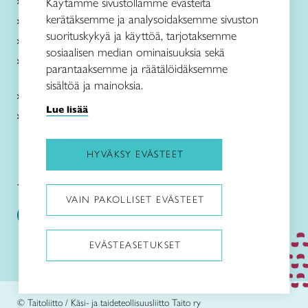
Käsityöohjeet
Käytämme sivustollamme evästeitä
kerätäksemme ja analysoidaksemme sivuston
Me olemme Taito
suorituskykyä ja käyttöä, tarjotaksemme
Paikallinen toiminta
sosiaalisen median ominaisuuksia sekä
Verkkokaupat
parantaaksemme ja räätälöidäksemme
sisältöä ja mainoksia.
Kirjaudu Arviin
Lue lisää
Kirjaudu Taitocampukseen
HYVÄKSY EVÄSTEET
Taitoliitto:
Taito-lehti:
VAIN PAKOLLISET EVÄSTEET
EVÄSTEASETUKSET
Pysäytä animaatiot
© Taitoliitto / Käsi- ja taideteollisuusliitto Taito ry