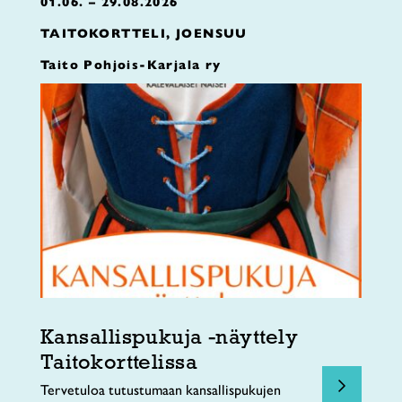
01.06. – 29.08.2026
TAITOKORTTELI, JOENSUU
Taito Pohjois-Karjala ry
Kansallispukuja -näyttely
Taitokorttelissa
Tervetuloa tutustumaan kansallispukujen