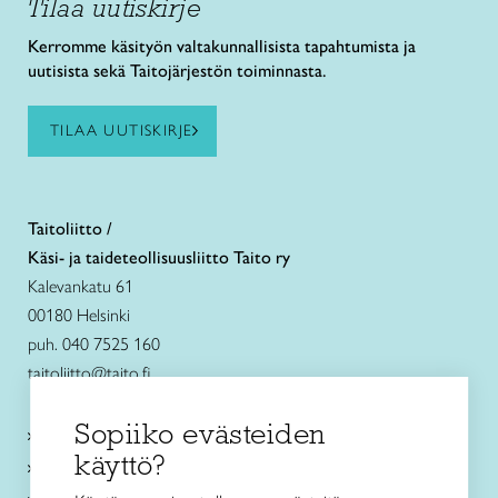
Tilaa uutiskirje
Kerromme käsityön valtakunnallisista tapahtumista ja
uutisista sekä Taitojärjestön toiminnasta.
TILAA UUTISKIRJE
Taitoliitto /
Käsi- ja taideteollisuusliitto Taito ry
Kalevankatu 61
00180 Helsinki
puh. 040 7525 160
taitoliitto@taito.fi
Sopiiko evästeiden
Käsityökurssit ja koulutus
käyttö?
Ajankohtaista