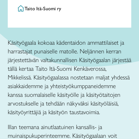
Taito Itä-Suomi ry
Käsityögaala kokoaa kädentaidon ammattilaiset ja
harrastajat punaiselle matolle. Neljännen kerran
järjestettävän valtakunnallisen Käsityögaalan järjestää
tällä kertaa Taito Itä-Suomi Kenkäverossa,
Mikkelissä. Käsityögaalassa nostetaan maljat yhdessä
asiakkaidemme ja yhteistyökumppaneidemme
kanssa suomalaiselle käsityölle ja käsityötaitojen
arvostukselle ja tehdään näkyväksi käsityöläisiä,
käsityöyrittäjiä ja käsityön taustavoimia.
Illan teemana ainutlaatuinen kansallis- ja
muinaispukuperinteemme. Käsityögaalaan voit