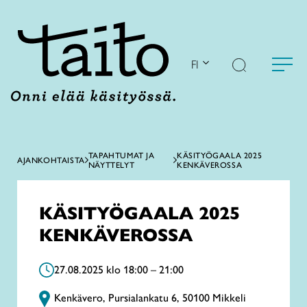
Siirry
sisältöön
FI
TAPAHTUMAT JA
KÄSITYÖGAALA 2025
AJANKOHTAISTA
NÄYTTELYT
KENKÄVEROSSA
KÄSITYÖGAALA 2025
KENKÄVEROSSA
27.08.2025 klo 18:00 – 21:00
Kenkävero, Pursialankatu 6, 50100 Mikkeli