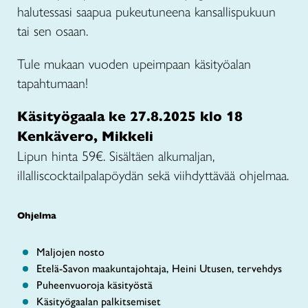
halutessasi saapua pukeutuneena kansallispukuun
tai sen osaan.
Tule mukaan vuoden upeimpaan käsityöalan
tapahtumaan!
Käsityögaala ke 27.8.2025 klo 18
Kenkävero, Mikkeli
Lipun hinta 59€. Sisältäen alkumaljan,
illalliscocktailpalapöydän sekä viihdyttävää ohjelmaa.
Ohjelma
Maljojen nosto
Etelä-Savon maakuntajohtaja, Heini Utusen, tervehdys
Puheenvuoroja käsityöstä
Käsityögaalan palkitsemiset