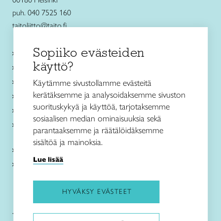
puh. 040 7525 160
taitoliitto@taito.fi
Sopiiko evästeiden
Käsityökurssit ja koulutus
käyttö?
Ajankohtaista
Käsityöohjeet
Käytämme sivustollamme evästeitä
kerätäksemme ja analysoidaksemme sivuston
Me olemme Taito
suorituskykyä ja käyttöä, tarjotaksemme
Paikallinen toiminta
sosiaalisen median ominaisuuksia sekä
Verkkokaupat
parantaaksemme ja räätälöidäksemme
sisältöä ja mainoksia.
Kirjaudu Arviin
Lue lisää
Kirjaudu Taitocampukseen
HYVÄKSY EVÄSTEET
Taitoliitto:
Taito-lehti: