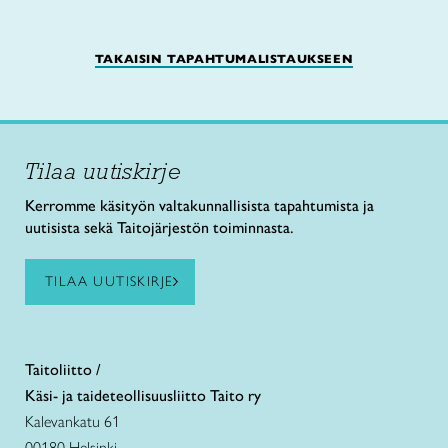
TAKAISIN TAPAHTUMALISTAUKSEEN
Tilaa uutiskirje
Kerromme käsityön valtakunnallisista tapahtumista ja
uutisista sekä Taitojärjestön toiminnasta.
TILAA UUTISKIRJE
Taitoliitto /
Käsi- ja taideteollisuusliitto Taito ry
Kalevankatu 61
00180 Helsinki