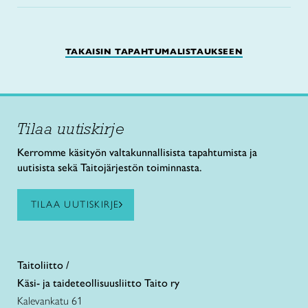
TAKAISIN TAPAHTUMALISTAUKSEEN
Tilaa uutiskirje
Kerromme käsityön valtakunnallisista tapahtumista ja
uutisista sekä Taitojärjestön toiminnasta.
TILAA UUTISKIRJE
Taitoliitto /
Käsi- ja taideteollisuusliitto Taito ry
Kalevankatu 61