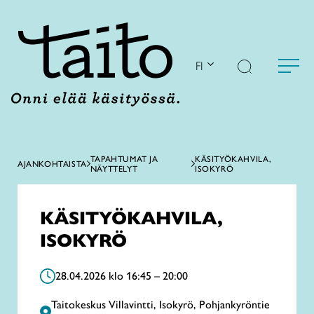
Siirry
sisältöön
FI
TAPAHTUMAT JA
KÄSITYÖKAHVILA,
AJANKOHTAISTA
NÄYTTELYT
ISOKYRÖ
KÄSITYÖKAHVILA,
ISOKYRÖ
28.04.2026 klo 16:45 – 20:00
Taitokeskus Villavintti, Isokyrö, Pohjankyröntie