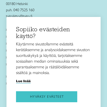
00180 Helsinki
puh. 040 7525 160
taitoliitto@taito.fi
Sopiiko evästeiden
Käsityökurssit ja koulutus
käyttö?
Ajankohtaista
Käsityöohjeet
Käytämme sivustollamme evästeitä
kerätäksemme ja analysoidaksemme sivuston
Me olemme Taito
suorituskykyä ja käyttöä, tarjotaksemme
Paikallinen toiminta
sosiaalisen median ominaisuuksia sekä
Verkkokaupat
parantaaksemme ja räätälöidäksemme
sisältöä ja mainoksia.
Kirjaudu Arviin
Lue lisää
Kirjaudu Taitocampukseen
HYVÄKSY EVÄSTEET