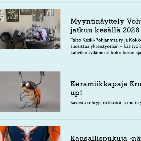
Myyntinäyttely Voh
jatkuu kesällä 2026
Taito Keski-Pohjanmaa ry ja Kokko
suosittua yhteistyötään – käsityöl
kahvilan sydämestä koko kesän aja
Keramiikkapaja Kr
up!
Savesta tehtyjä ötököitä ja muita y
Kansallispukuja -nä