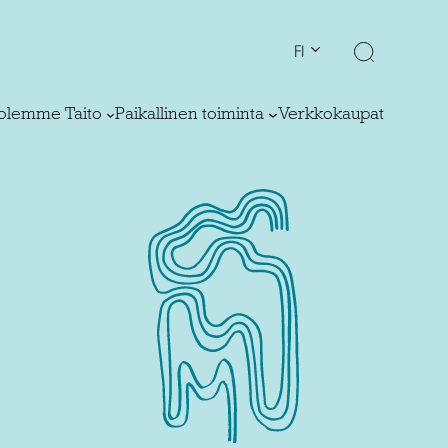
FI
olemme Taito
Paikallinen toiminta
Verkkokaupat