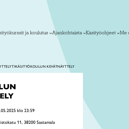
ityökurssit ja koulutus
Ajankohtaista
Käsityöohjeet
Me 
YTTELYT
KÄSITYÖKOULUN KEVÄTNÄYTTELY
LUN
ELY
.05.2025 klo 23:59
uistokatu 11, 38200 Sastamala