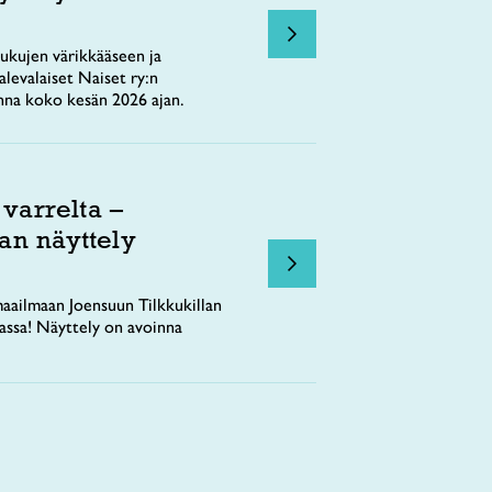
ukujen värikkääseen ja
levalaiset Naiset ry:n
nna koko kesän 2026 ajan.
 varrelta –
an näyttely
aailmaan Joensuun Tilkkukillan
tassa! Näyttely on avoinna