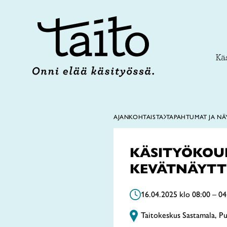
Siirry
sisältöön
Käs
AJANKOHTAISTA
TAPAHTUMAT JA NÄ
KÄSITYÖKOU
KEVÄTNÄYTT
16.04.2025 klo 08:00 – 04
Taitokeskus Sastamala, P