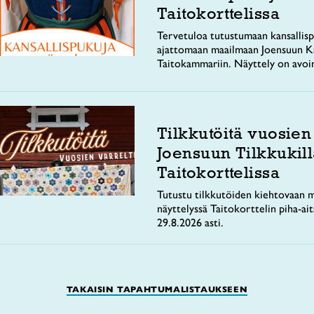
Taitokorttelissa
Tervetuloa tutustumaan kansallisp
ajattomaan maailmaan Joensuun Ka
Taitokammariin. Näyttely on avoi
Tilkkutöitä vuosien
Joensuun Tilkkukill
Taitokorttelissa
Tutustu tilkkutöiden kiehtovaan m
näyttelyssä Taitokorttelin piha-ai
29.8.2026 asti.
TAKAISIN TAPAHTUMALISTAUKSEEN