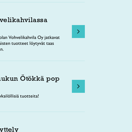
velikahvilassa
lan Vohvelikahvila Oy jatkavat
äisten tuotteet löytyvät taas
n.
uukun Ötökkä pop
ksilöllisiä tuotteita!
yttely