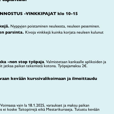
NOSTUS -VINKKIPAJAT klo 10-15
kejä.
Nyppyjen poistaminen neuleesta, neuleen peseminen.
een parsinta.
Kivoja vinkkejä kuinka korjata neuleen kulunut
ikka -non stop työpaja
. Valmistetaan kankaalle aplikoiden ja
oit jatkaa paikan tekemistä kotona. Työpajamaksu 2€.
vaan kevään kurssivalikoimaan ja ilmoittaudu
 Voimassa vain la 18.1.2025, varaukset ja maksu paikan
s ei koske Taitopiirejä eikä Mestarikursseja. Tutustu kevään