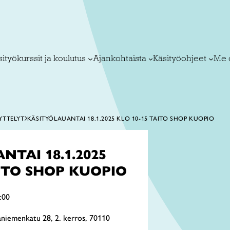
ityökurssit ja koulutus
Ajankohtaista
Käsityöohjeet
Me 
YTTELYT
KÄSITYÖLAUANTAI 18.1.2025 KLO 10-15 TAITO SHOP KUOPIO
TAI 18.1.2025
AITO SHOP KUOPIO
:00
niemenkatu 28, 2. kerros, 70110