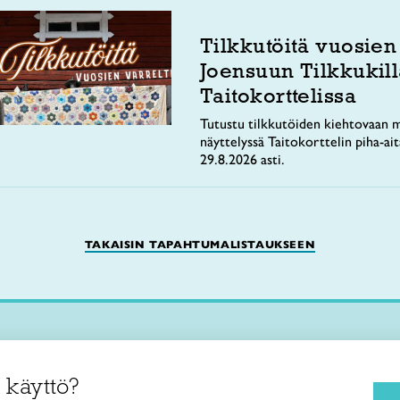
Tilkkutöitä vuosien
Joensuun Tilkkukill
Taitokorttelissa
Tutustu tilkkutöiden kiehtovaan m
näyttelyssä Taitokorttelin piha-ai
29.8.2026 asti.
TAKAISIN TAPAHTUMALISTAUKSEEN
Käsityökurssit ja koulutus
iitto /
 käyttö?
ja taideteollisuusliitto Taito ry
Ajankohtaista