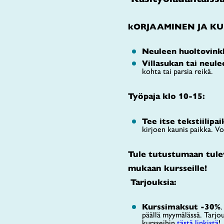
kORJAAMINEN JA KUN
Neuleen huoltovink
Villasukan tai neul
kohta tai parsia reikä.
Työpaja klo 10-15:
Tee itse tekstiilipa
kirjoen kaunis paikka. V
Tule tutustumaan tule
mukaan kursseille!
Tarjouksia:
Kurssimaksut -30%
.
päällä myymälässä. Tarjou
kursseihin
tästä linkistä
!