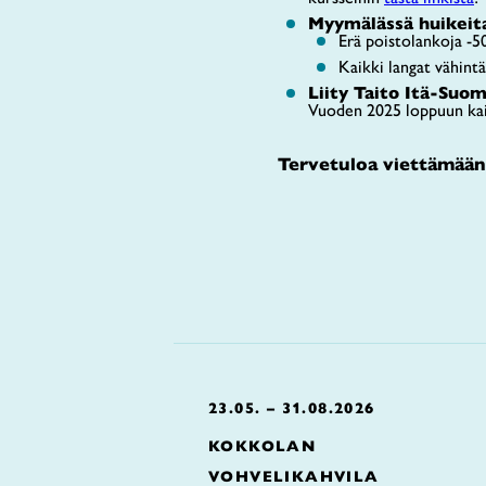
Myymälässä huikeita
Erä poistolankoja -
Kaikki langat vähint
Liity Taito Itä-Suom
Vuoden 2025 loppuun kaik
Tervetuloa viettämään 
23.05. – 31.08.2026
KOKKOLAN
VOHVELIKAHVILA