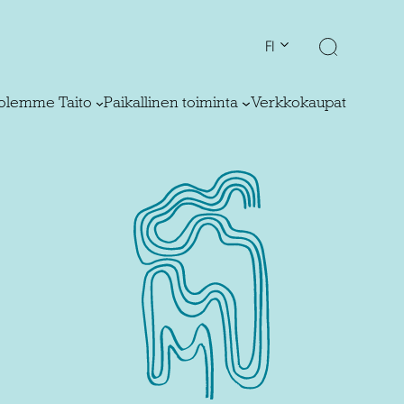
FI
olemme Taito
Paikallinen toiminta
Verkkokaupat