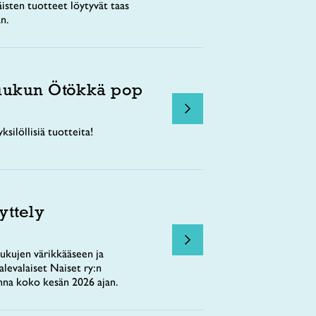
äisten tuotteet löytyvät taas
n.
uukun Ötökkä pop
ksilöllisiä tuotteita!
yttely
ukujen värikkääseen ja
levalaiset Naiset ry:n
nna koko kesän 2026 ajan.