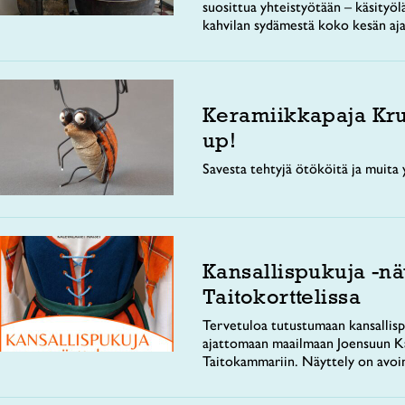
suosittua yhteistyötään – käsityöl
kahvilan sydämestä koko kesän aja
Keramiikkapaja Kr
up!
Savesta tehtyjä ötököitä ja muita y
Kansallispukuja -nä
Taitokorttelissa
Tervetuloa tutustumaan kansallisp
ajattomaan maailmaan Joensuun Ka
Taitokammariin. Näyttely on avoi