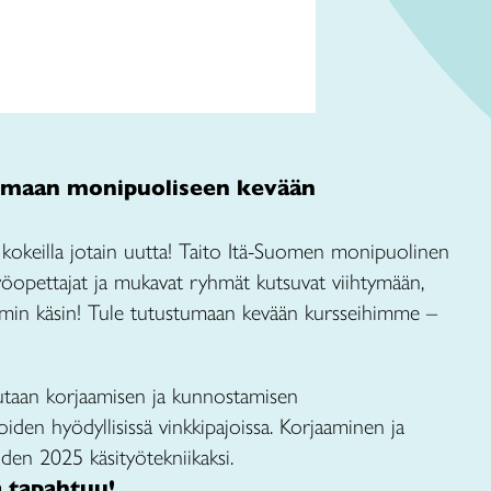
umaan monipuoliseen kevään
kokeilla jotain uutta! Taito Itä-Suomen monipuolinen
ityöopettajat ja mukavat ryhmät kutsuvat viihtymään,
in käsin! Tule tutustumaan kevään kursseihimme –
tutaan korjaamisen ja kunnostamisen
oiden hyödyllisissä vinkkipajoissa. Korjaaminen ja
den 2025 käsityötekniikaksi.
a tapahtuu!