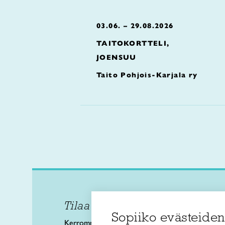
03.06. – 29.08.2026
TAITOKORTTELI,
JOENSUU
Taito Pohjois-Karjala ry
Tilaa uutiskirje
Taitol
Sopiiko evästeiden
Käsi- 
Kerromme käsityön valtakunnallisista