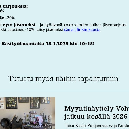
 tarjouksia:
50%
ään -20%
i ry:n jäseneksi
– ja hyödynnä koko vuoden huikea jäsentarjous!
ki tuotteet -10%. Liity jäseneksi
tämän linkin kautta
!
Käsityölauantaita 18.1.2025 klo 10-15!
Tutustu myös näihin tapahtumiin:
Myyntinäyttely Voh
jatkuu kesällä 2026
Taito Keski-Pohjanmaa ry ja Kokko