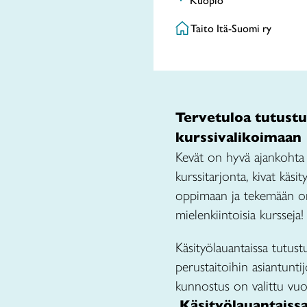
Kuopio
Taito Itä-Suomi ry
Tervetuloa tutust
kurssivalikoimaan
Kevät on hyvä ajankohta 
kurssitarjonta, kivat käs
oppimaan ja tekemään om
mielenkiintoisia kursseja!
Käsityölauantaissa tutus
perustaitoihin asiantuntij
kunnostus on valittu vuo
Käsityölauantaiss