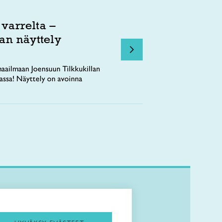
 varrelta –
an näyttely
aailmaan Joensuun Tilkkukillan
tassa! Näyttely on avoinna
Kirjaudu Arviin
Kirjaudu Taitocampukseen