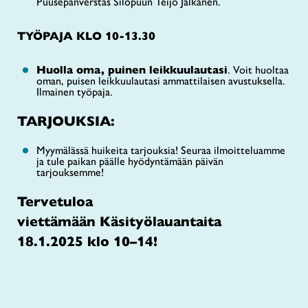
Puusepänverstas Silopuun Teijo Jalkanen.
TYÖPAJA KLO 10-13.30
Huolla oma, puinen leikkuulautasi
. Voit huoltaa
oman, puisen leikkuulautasi ammattilaisen avustuksella.
Ilmainen työpaja.
TARJOUKSIA:
Myymälässä huikeita tarjouksia! Seuraa ilmoitteluamme
ja tule paikan päälle hyödyntämään päivän
tarjouksemme!
Tervetuloa
viettämään Käsityölauantaita
18.1.2025 klo 10–14!