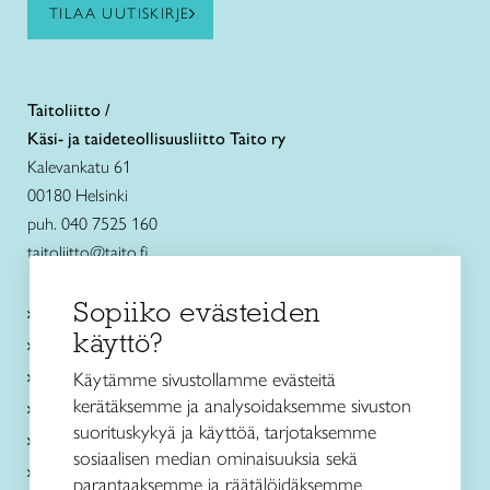
TILAA UUTISKIRJE
Taitoliitto /
Käsi- ja taideteollisuusliitto Taito ry
Kalevankatu 61
00180 Helsinki
puh. 040 7525 160
taitoliitto@taito.fi
Sopiiko evästeiden
Käsityökurssit ja koulutus
käyttö?
Ajankohtaista
Käsityöohjeet
Käytämme sivustollamme evästeitä
kerätäksemme ja analysoidaksemme sivuston
Me olemme Taito
suorituskykyä ja käyttöä, tarjotaksemme
Paikallinen toiminta
sosiaalisen median ominaisuuksia sekä
Verkkokaupat
parantaaksemme ja räätälöidäksemme