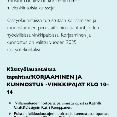
tutustumaan kevään kursseihimme –
mielenkiintoisia kursseja!
Käsityölauantaissa tutustutaan korjaamisen ja
kunnostamisen perustaitoihin asiantuntijoiden
hyödyllisissä vinkkipajoissa. Korjaaminen ja
kunnostus on valittu vuoden 2025
käsityötekniikaksi.
Käsityölauantaissa
tapahtuu!KORJAAMINEN JA
KUNNOSTUS -VINKKIPAJAT KLO 10–
14
Villaneuleiden hoitoa ja parsimista opastaa Katrilli
Craft&Designin Katri Kemppanen.
Puisten leikkuulautojen huoltoa ja kunnostusta opastaa