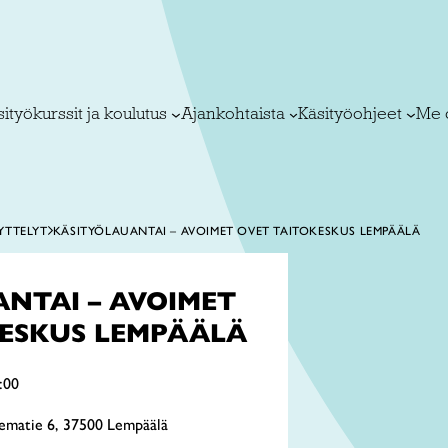
ityökurssit ja koulutus
Ajankohtaista
Käsityöohjeet
Me 
YTTELYT
KÄSITYÖLAUANTAI – AVOIMET OVET TAITOKESKUS LEMPÄÄLÄ
NTAI – AVOIMET
KESKUS LEMPÄÄLÄ
:00
ematie 6, 37500 Lempäälä