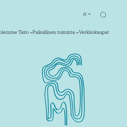
FI
olemme Taito
Paikallinen toiminta
Verkkokaupat