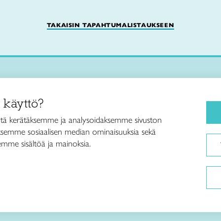
TAKAISIN TAPAHTUMALISTAUKSEEN
Käsityökurssit ja koulutus
iitto /
 käyttö?
ja taideteollisuusliitto Taito ry
Ajankohtaista
ankatu 61
Käsityöohjeet
tä kerätäksemme ja analysoidaksemme sivuston
Helsinki
aksemme sosiaalisen median ominaisuuksia sekä
Me olemme Taito
040 7525 160
mme sisältöä ja mainoksia.
Paikallinen toiminta
itto@taito.fi
Verkkokaupat