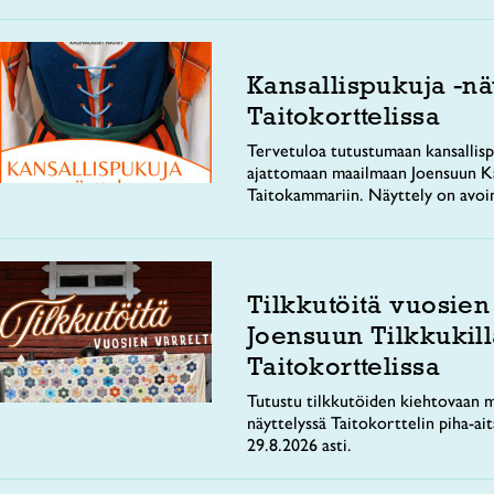
Kansallispukuja -nä
Taitokorttelissa
Tervetuloa tutustumaan kansallisp
ajattomaan maailmaan Joensuun Ka
Taitokammariin. Näyttely on avoi
Tilkkutöitä vuosien
Joensuun Tilkkukill
Taitokorttelissa
Tutustu tilkkutöiden kiehtovaan m
näyttelyssä Taitokorttelin piha-ai
29.8.2026 asti.