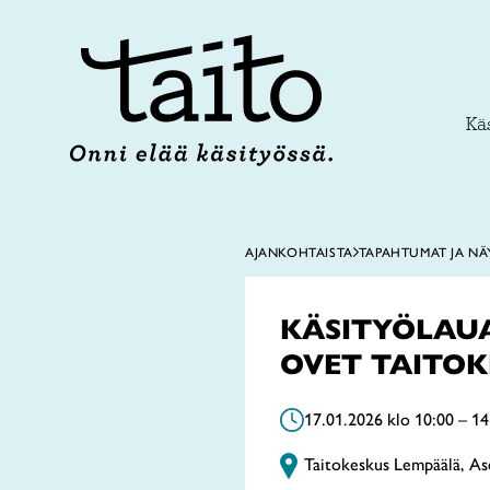
Siirry
sisältöön
Käs
AJANKOHTAISTA
TAPAHTUMAT JA NÄ
KÄSITYÖLAUA
OVET TAITO
17.01.2026 klo 10:00 – 14
Taitokeskus Lempäälä, As