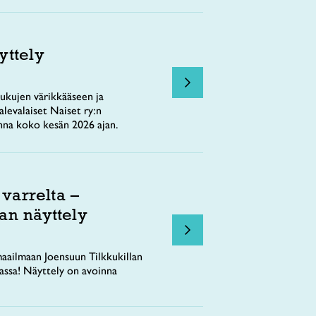
yttely
ukujen värikkääseen ja
levalaiset Naiset ry:n
nna koko kesän 2026 ajan.
 varrelta –
an näyttely
aailmaan Joensuun Tilkkukillan
tassa! Näyttely on avoinna