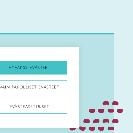
Kirjaudu Arviin
Kirjaudu Taitocampukseen
HYVÄKSY EVÄSTEET
Taitoliitto:
VAIN PAKOLLISET EVÄSTEET
Taito-lehti:
EVÄSTEASETUKSET