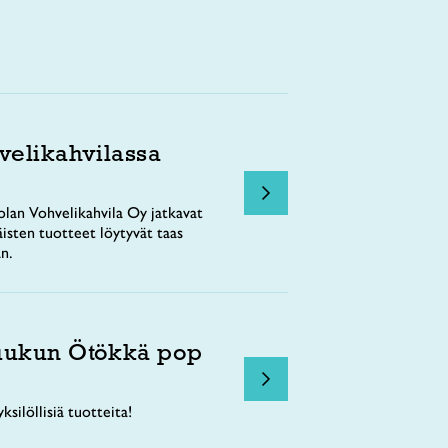
velikahvilassa
lan Vohvelikahvila Oy jatkavat
äisten tuotteet löytyvät taas
n.
uukun Ötökkä pop
ksilöllisiä tuotteita!