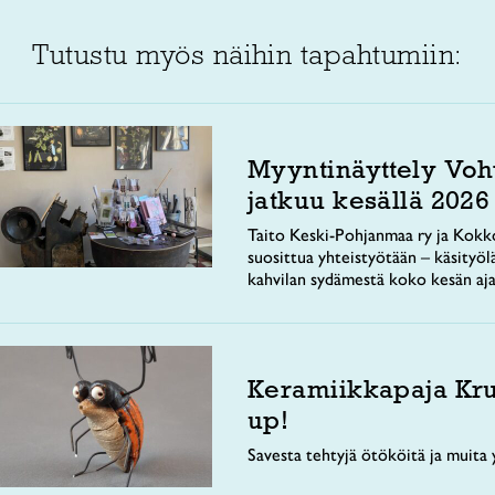
Tutustu myös näihin tapahtumiin:
Myyntinäyttely Voh
jatkuu kesällä 2026
Taito Keski-Pohjanmaa ry ja Kokko
suosittua yhteistyötään – käsityöl
kahvilan sydämestä koko kesän aja
Keramiikkapaja Kr
up!
Savesta tehtyjä ötököitä ja muita y