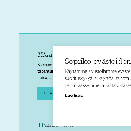
Tilaa uutiskirje
Taitol
Sopiiko evästeiden
Käsi- 
Kerromme käsityön valtakunnallisista
Kalev
Käytämme sivustollamme evästei
tapahtumista ja uutisista sekä
00180 
Taitojärjestön toiminnasta.
suorituskykyä ja käyttöä, tarjot
puh. 
parantaaksemme ja räätälöidäkse
taitoli
TILAA UUTISKIRJE
Lue lisää
Pysäytä animaatiot