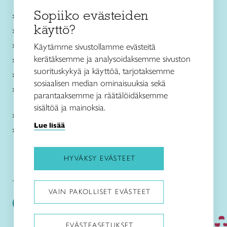
Sopiiko evästeiden
Käsityökurssit ja koulutus
käyttö?
Ajankohtaista
Käsityöohjeet
Käytämme sivustollamme evästeitä
kerätäksemme ja analysoidaksemme sivuston
Me olemme Taito
suorituskykyä ja käyttöä, tarjotaksemme
Paikallinen toiminta
sosiaalisen median ominaisuuksia sekä
Verkkokaupat
parantaaksemme ja räätälöidäksemme
sisältöä ja mainoksia.
Kirjaudu Arviin
Lue lisää
Kirjaudu Taitocampukseen
HYVÄKSY EVÄSTEET
Taitoliitto:
Taito-lehti:
VAIN PAKOLLISET EVÄSTEET
EVÄSTEASETUKSET