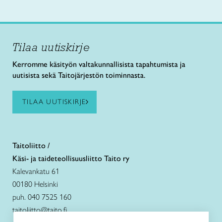
Tilaa uutiskirje
Kerromme käsityön valtakunnallisista tapahtumista ja
uutisista sekä Taitojärjestön toiminnasta.
TILAA UUTISKIRJE
Taitoliitto /
Käsi- ja taideteollisuusliitto Taito ry
Kalevankatu 61
00180 Helsinki
puh. 040 7525 160
taitoliitto@taito.fi