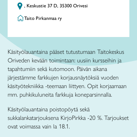
, Keskustie 37 D, 35300 Orivesi
Taito Pirkanmaa ry
Käsityölauantaina pääset tutustumaan Taitokeskus
Oriveden kevään toimintaan: uusiin kursseihin ja
tapahtumiin sekä kutomoon. Päivän aikana
järjestämme farkkujen korjausnäytöksiä vuoden
käsityötekniikka -teemaan liittyen. Opit korjaamaan
mm. puhkikuluneita farkkuja koneparsinnalla.
Käsityölauantaina poistopöytä sekä
sukkalankatarjouksena KirjoPirkka -20 %. Tarjoukset
ovat voimassa vain la 18.1.