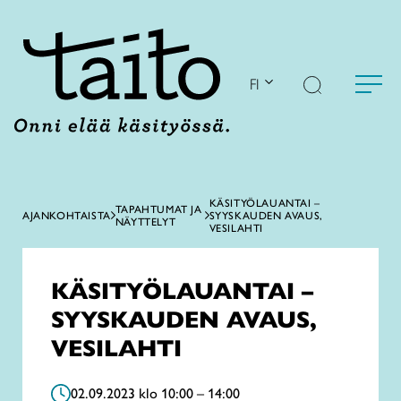
Siirry
sisältöön
FI
KÄSITYÖLAUANTAI –
TAPAHTUMAT JA
AJANKOHTAISTA
SYYSKAUDEN AVAUS,
NÄYTTELYT
VESILAHTI
KÄSITYÖLAUANTAI –
SYYSKAUDEN AVAUS,
VESILAHTI
02.09.2023 klo 10:00 – 14:00