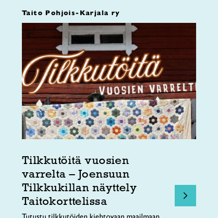
Taito Pohjois-Karjala ry
Tilkkutöitä vuosien
varrelta – Joensuun
Tilkkukillan näyttely
Taitokorttelissa
Tutustu tilkkutöiden kiehtovaan maailmaan