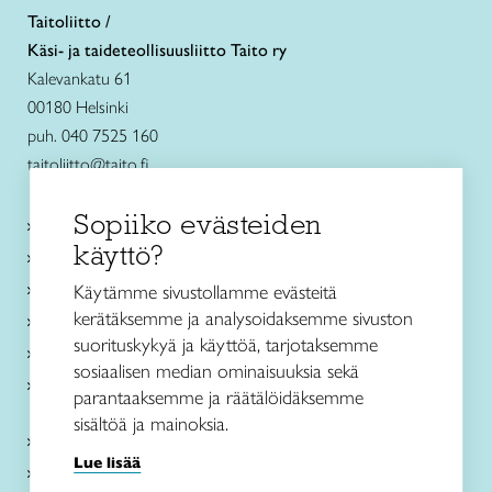
Taitoliitto /
Käsi- ja taideteollisuusliitto Taito ry
Kalevankatu 61
00180 Helsinki
puh. 040 7525 160
taitoliitto@taito.fi
Sopiiko evästeiden
Käsityökurssit ja koulutus
käyttö?
Ajankohtaista
Käsityöohjeet
Käytämme sivustollamme evästeitä
kerätäksemme ja analysoidaksemme sivuston
Me olemme Taito
suorituskykyä ja käyttöä, tarjotaksemme
Paikallinen toiminta
sosiaalisen median ominaisuuksia sekä
Verkkokaupat
parantaaksemme ja räätälöidäksemme
sisältöä ja mainoksia.
Kirjaudu Arviin
Lue lisää
Kirjaudu Taitocampukseen