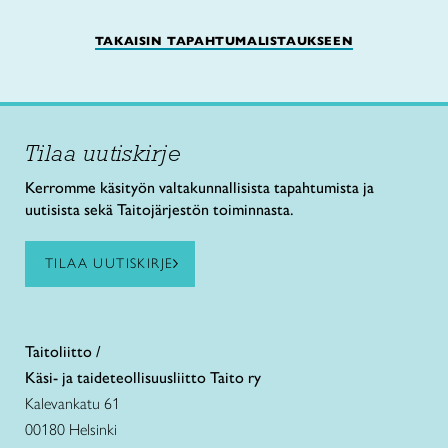
TAKAISIN TAPAHTUMALISTAUKSEEN
Tilaa uutiskirje
Kerromme käsityön valtakunnallisista tapahtumista ja
uutisista sekä Taitojärjestön toiminnasta.
TILAA UUTISKIRJE
Taitoliitto /
Käsi- ja taideteollisuusliitto Taito ry
Kalevankatu 61
00180 Helsinki