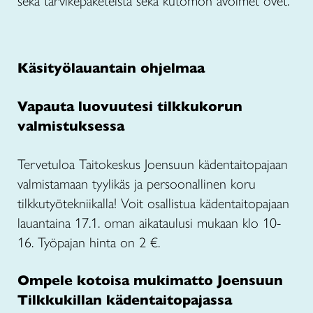
sekä tarvikepaketeista sekä kutomon avoimet ovet.
Käsityölauantain ohjelmaa
Vapauta luovuutesi tilkkukorun
valmistuksessa
Tervetuloa Taitokeskus Joensuun kädentaitopajaan
valmistamaan tyylikäs ja persoonallinen koru
tilkkutyötekniikalla! Voit osallistua kädentaitopajaan
lauantaina 17.1. oman aikataulusi mukaan klo 10-
16. Työpajan hinta on 2 €.
Ompele kotoisa mukimatto Joensuun
Tilkkukillan kädentaitopajassa