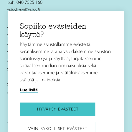
puh. 040 7525 160
taitoliitto@taito.fi
Sopiiko evästeiden
Käsityökurssit ja koulutus
käyttö?
Ajankohtaista
Käsityöohjeet
Käytämme sivustollamme evästeitä
kerätäksemme ja analysoidaksemme sivuston
Me olemme Taito
suorituskykyä ja käyttöä, tarjotaksemme
Paikallinen toiminta
sosiaalisen median ominaisuuksia sekä
Verkkokaupat
parantaaksemme ja räätälöidäksemme
sisältöä ja mainoksia.
Kirjaudu Arviin
Lue lisää
Kirjaudu Taitocampukseen
HYVÄKSY EVÄSTEET
Taitoliitto:
Taito-lehti:
VAIN PAKOLLISET EVÄSTEET