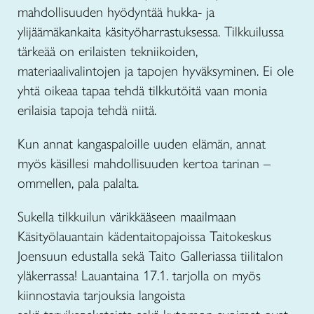
mahdollisuuden hyödyntää hukka- ja
ylijäämäkankaita käsityöharrastuksessa. Tilkkuilussa
tärkeää on erilaisten tekniikoiden,
materiaalivalintojen ja tapojen hyväksyminen. Ei ole
yhtä oikeaa tapaa tehdä tilkkutöitä vaan monia
erilaisia tapoja tehdä niitä.
Kun annat kangaspaloille uuden elämän, annat
myös käsillesi mahdollisuuden kertoa tarinan –
ommellen, pala palalta.
Sukella tilkkuilun värikkääseen maailmaan
Käsityölauantain kädentaitopajoissa Taitokeskus
Joensuun edustalla sekä Taito Galleriassa tiilitalon
yläkerrassa! Lauantaina 17.1. tarjolla on myös
kiinnostavia tarjouksia langoista