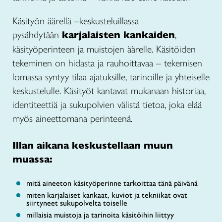
Käsityön äärellä –keskusteluillassa
pysähdytään
karjalaisten kankaiden
,
käsityöperinteen ja muistojen äärelle. Käsitöiden
tekeminen on hidasta ja rauhoittavaa – tekemisen
lomassa syntyy tilaa ajatuksille, tarinoille ja yhteiselle
keskustelulle. Käsityöt kantavat mukanaan historiaa,
identiteettiä ja sukupolvien välistä tietoa, joka elää
myös aineettomana perinteenä.
Illan aikana keskustellaan muun
muassa:
mitä aineeton käsityöperinne tarkoittaa tänä päivänä
miten karjalaiset kankaat, kuviot ja tekniikat ovat
siirtyneet sukupolvelta toiselle
millaisia muistoja ja tarinoita käsitöihin liittyy