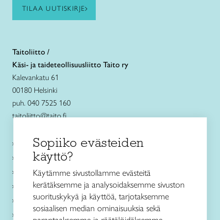
TILAA UUTISKIRJE
Taitoliitto /
Käsi- ja taideteollisuusliitto Taito ry
Kalevankatu 61
00180 Helsinki
puh. 040 7525 160
taitoliitto@taito.fi
Sopiiko evästeiden
Käsityökurssit ja koulutus
käyttö?
Ajankohtaista
Käsityöohjeet
Käytämme sivustollamme evästeitä
kerätäksemme ja analysoidaksemme sivuston
Me olemme Taito
suorituskykyä ja käyttöä, tarjotaksemme
Paikallinen toiminta
sosiaalisen median ominaisuuksia sekä
Verkkokaupat