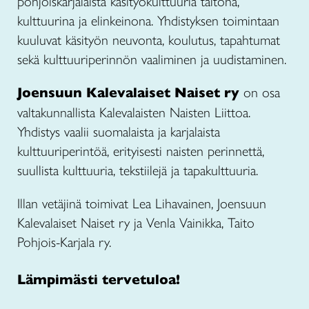
pohjoiskarjalaista käsityökulttuuria taitona,
kulttuurina ja elinkeinona. Yhdistyksen toimintaan
kuuluvat käsityön neuvonta, koulutus, tapahtumat
sekä kulttuuriperinnön vaaliminen ja uudistaminen.
Joensuun Kalevalaiset Naiset ry
on osa
valtakunnallista Kalevalaisten Naisten Liittoa.
Yhdistys vaalii suomalaista ja karjalaista
kulttuuriperintöä, erityisesti naisten perinnettä,
suullista kulttuuria, tekstiilejä ja tapakulttuuria.
Illan vetäjinä toimivat Lea Lihavainen, Joensuun
Kalevalaiset Naiset ry ja Venla Vainikka, Taito
Pohjois-Karjala ry.
Lämpimästi tervetuloa!