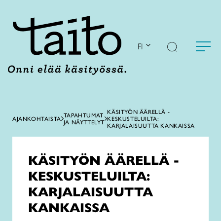
Siirry
sisältöön
FI
KÄSITYÖN ÄÄRELLÄ -
TAPAHTUMAT
AJANKOHTAISTA
KESKUSTELUILTA:
JA NÄYTTELYT
KARJALAISUUTTA KANKAISSA
KÄSITYÖN ÄÄRELLÄ -
KESKUSTELUILTA:
KARJALAISUUTTA
KANKAISSA