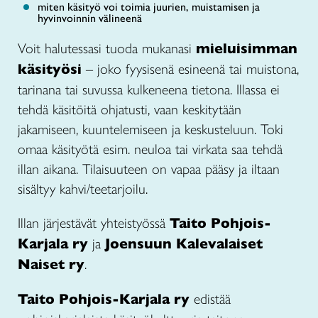
miten käsityö voi toimia juurien, muistamisen ja
hyvinvoinnin välineenä
Voit halutessasi tuoda mukanasi
mieluisimman
käsityösi
– joko fyysisenä esineenä tai muistona,
tarinana tai suvussa kulkeneena tietona. Illassa ei
tehdä käsitöitä ohjatusti, vaan keskitytään
jakamiseen, kuuntelemiseen ja keskusteluun. Toki
omaa käsityötä esim. neuloa tai virkata saa tehdä
illan aikana. Tilaisuuteen on vapaa pääsy ja iltaan
sisältyy kahvi/teetarjoilu.
Illan järjestävät yhteistyössä
Taito Pohjois-
Karjala ry
ja
Joensuun Kalevalaiset
Naiset ry
.
Taito Pohjois-Karjala ry
edistää