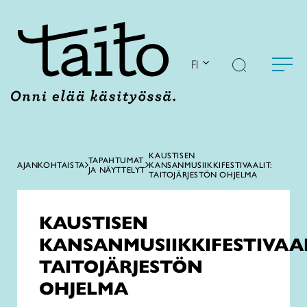
Siirry
sisältöön
FI
KAUSTISEN
TAPAHTUMAT
AJANKOHTAISTA
KANSANMUSIIKKIFESTIVAALIT:
JA NÄYTTELYT
TAITOJÄRJESTÖN OHJELMA
KAUSTISEN
KANSANMUSIIKKIFESTIVAAL
TAITOJÄRJESTÖN
OHJELMA