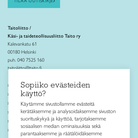
TILAA UUTISKIRJE
Taitoliitto /
Käsi- ja taideteollisuusliitto Taito ry
Kalevankatu 61
00180 Helsinki
puh. 040 7525 160
taitoliitto@taito.fi
Sopiiko evästeiden
Käsityökurssit ja koulutus
käyttö?
Ajankohtaista
Käsityöohjeet
Käytämme sivustollamme evästeitä
kerätäksemme ja analysoidaksemme sivuston
Me olemme Taito
suorituskykyä ja käyttöä, tarjotaksemme
Paikallinen toiminta
sosiaalisen median ominaisuuksia sekä
Verkkokaupat
parantaaksemme ja räätälöidäksemme