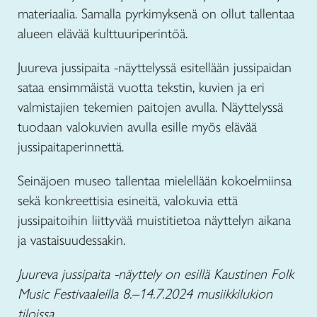
materiaalia. Samalla pyrkimyksenä on ollut tallentaa
alueen elävää kulttuuriperintöä.
Juureva jussipaita -näyttelyssä esitellään jussipaidan
sataa ensimmäistä vuotta tekstin, kuvien ja eri
valmistajien tekemien paitojen avulla. Näyttelyssä
tuodaan valokuvien avulla esille myös elävää
jussipaitaperinnettä.
Seinäjoen museo tallentaa mielellään kokoelmiinsa
sekä konkreettisia esineitä, valokuvia että
jussipaitoihin liittyvää muistitietoa näyttelyn aikana
ja vastaisuudessakin.
Juureva jussipaita -näyttely on esillä Kaustinen Folk
Music Festivaaleilla 8.–14.7.2024 musiikkilukion
tiloissa
.