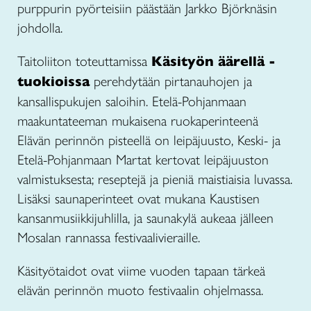
purppurin pyörteisiin päästään Jarkko Björknäsin
johdolla.
Taitoliiton toteuttamissa
Käsityön äärellä -
tuokioissa
perehdytään pirtanauhojen ja
kansallispukujen saloihin. Etelä-Pohjanmaan
maakuntateeman mukaisena ruokaperinteenä
Elävän perinnön pisteellä on leipäjuusto, Keski- ja
Etelä-Pohjanmaan Martat kertovat leipäjuuston
valmistuksesta; reseptejä ja pieniä maistiaisia luvassa.
Lisäksi saunaperinteet ovat mukana Kaustisen
kansanmusiikkijuhlilla, ja saunakylä aukeaa jälleen
Mosalan rannassa festivaalivieraille.
Käsityötaidot ovat viime vuoden tapaan tärkeä
elävän perinnön muoto festivaalin ohjelmassa.