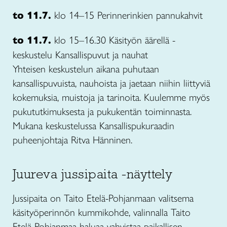
to 11.7.
klo 14–15 Perinnerinkien pannukahvit
to 11.7.
klo 15–16.30 Käsityön äärellä -
keskustelu Kansallispuvut ja nauhat
Yhteisen keskustelun aikana puhutaan
kansallispuvuista, nauhoista ja jaetaan niihin liittyviä
kokemuksia, muistoja ja tarinoita. Kuulemme myös
pukututkimuksesta ja pukukentän toiminnasta.
Mukana keskustelussa Kansallispukuraadin
puheenjohtaja Ritva Hänninen.
Juureva jussipaita -näyttely
Jussipaita on Taito Etelä-Pohjanmaan valitsema
käsityöperinnön kummikohde, valinnalla Taito
Etelä-Pohjanmaa haluaa vahvistaa paikallisen