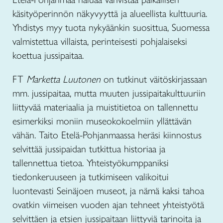
käsityöperinnön näkyvyyttä ja alueellista kulttuuria.
Yhdistys myy tuota nykyäänkin suosittua, Suomessa
valmistettua villaista, perinteisesti pohjalaiseksi
koettua jussipaitaa.
FT
Marketta Luutonen
on tutkinut väitöskirjassaan
mm. jussipaitaa, mutta muuten jussipaitakulttuuriin
liittyvää materiaalia ja muistitietoa on tallennettu
esimerkiksi moniin museokokoelmiin yllättävän
vähän. Taito Etelä-Pohjanmaassa heräsi kiinnostus
selvittää jussipaidan tutkittua historiaa ja
tallennettua tietoa. Yhteistyökumppaniksi
tiedonkeruuseen ja tutkimiseen valikoitui
luontevasti Seinäjoen museot, ja nämä kaksi tahoa
ovatkin viimeisen vuoden ajan tehneet yhteistyötä
selvittäen ja etsien jussipaitaan liittyviä tarinoita ja