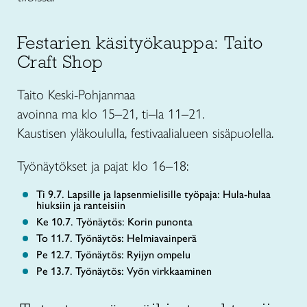
Festarien käsityökauppa: Taito
Craft Shop
Taito Keski-Pohjanmaa
avoinna ma klo 15–21, ti–la 11–21.
Kaustisen yläkoululla, festivaalialueen sisäpuolella.
Työnäytökset ja pajat klo 16–18:
Ti 9.7. Lapsille ja lapsenmielisille työpaja: Hula-hulaa
hiuksiin ja ranteisiin
Ke 10.7. Työnäytös: Korin punonta
To 11.7. Työnäytös: Helmiavainperä
Pe 12.7. Työnäytös: Ryijyn ompelu
Pe 13.7. Työnäytös: Vyön virkkaaminen