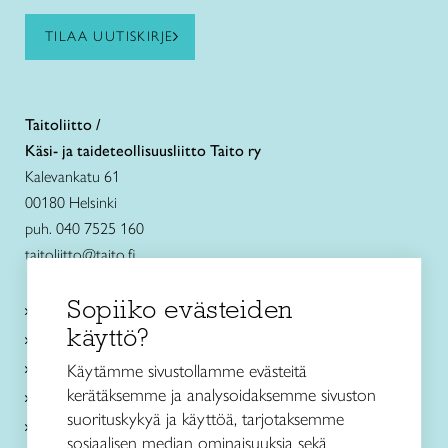
TILAA UUTISKIRJE
Taitoliitto /
Käsi- ja taideteollisuusliitto Taito ry
Kalevankatu 61
00180 Helsinki
puh. 040 7525 160
taitoliitto@taito.fi
Sopiiko evästeiden
Käsityökurssit ja koulutus
käyttö?
Ajankohtaista
Käsityöohjeet
Käytämme sivustollamme evästeitä
kerätäksemme ja analysoidaksemme sivuston
Me olemme Taito
suorituskykyä ja käyttöä, tarjotaksemme
Paikallinen toiminta
sosiaalisen median ominaisuuksia sekä