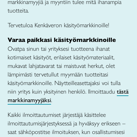
markkinamyyjiä ja myyntiin tulee mitä ihanampia
tuotteita.
Tervetuloa Kenkäveron käsityömarkkinoille!
Varaa paikkasi käsityömarkkinoille
Ovatpa sinun tai yrityksesi tuotteena ihanat
kotimaiset käsityöt, erilaiset käsityömateriaalit,
mukavat lahjatavarat tai maistuvat herkut, olet
lämpimästi tervetullut myymään tuotteitasi
käsityömarkkinoille. Näytteilleasettajaksi voi tulla
niin yritys kuin yksityinen henkilö. Ilmoittaudu
tästä
markkinamyyjäksi
.
Kaikki ilmoittautumiset järjestäjä käsittelee
ilmoittautumisjärjestyksessä ja hyväksyy erikseen –
saat sähköpostitse ilmoituksen, kun osallistumisesi