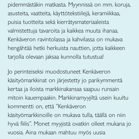
pidemmästäkin matkasta. Myynnissä on mm. koruja,
asusteita, vaatteita, käyttötekstiilejä, keramiikkaa,
puisia tuotteita sekä kierrätysmateriaaleista
valmistettuja tavaroita ja kaikkea muuta ihanaa.
Kenkäveron ravintolassa ja kahvilassa on mukava
hengähtää hetki herkuista nauttien, jotta kaikkeen
tarjolla olevaan jaksaa kunnolla tutustua!
Jo perinteiseksi muodostuneet Kenkäveron
käsityömarkkinat on järjestetty jo parikymmentä
kertaa ja iloista markkinakansaa saapuu runsain
mitoin kauempaakin. Markkinamyyjiltä usein kuultu
kommentti on, että ”Kenkäveron
käsityömarkkinoille on mukava tulla, täällä on niin
hyvä fiilis”. Monet myyjistä ovatkin olleet mukana jo
vuosia. Aina mukaan mahtuu myös uusia