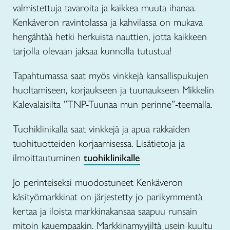
valmistettuja tavaroita ja kaikkea muuta ihanaa.
Kenkäveron ravintolassa ja kahvilassa on mukava
hengähtää hetki herkuista nauttien, jotta kaikkeen
tarjolla olevaan jaksaa kunnolla tutustua!
Tapahtumassa saat myös vinkkejä kansallispukujen
huoltamiseen, korjaukseen ja tuunaukseen Mikkelin
Kalevalaisilta ”TNP-Tuunaa mun perinne”-teemalla.
Tuohiklinikalla saat vinkkejä ja apua rakkaiden
tuohituotteiden korjaamisessa. Lisätietoja ja
ilmoittautuminen
tuohiklinikalle
Jo perinteiseksi muodostuneet Kenkäveron
käsityömarkkinat on järjestetty jo parikymmentä
kertaa ja iloista markkinakansaa saapuu runsain
mitoin kauempaakin. Markkinamyyjiltä usein kuultu