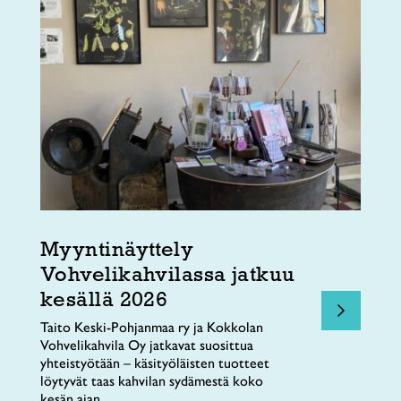
Myyntinäyttely
Vohvelikahvilassa jatkuu
kesällä 2026
Taito Keski-Pohjanmaa ry ja Kokkolan
Vohvelikahvila Oy jatkavat suosittua
yhteistyötään – käsityöläisten tuotteet
löytyvät taas kahvilan sydämestä koko
kesän ajan.