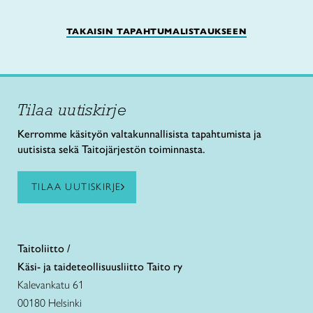
TAKAISIN TAPAHTUMALISTAUKSEEN
Tilaa uutiskirje
Kerromme käsityön valtakunnallisista tapahtumista ja
uutisista sekä Taitojärjestön toiminnasta.
TILAA UUTISKIRJE
Taitoliitto /
Käsi- ja taideteollisuusliitto Taito ry
Kalevankatu 61
00180 Helsinki