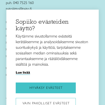
puh. 040 7525 160
taitoliitto@taito.fi
Sopiiko evästeiden
Käsityökurssit ja koulutus
käyttö?
Ajankohtaista
Käsityöohjeet
Käytämme sivustollamme evästeitä
kerätäksemme ja analysoidaksemme sivuston
Me olemme Taito
suorituskykyä ja käyttöä, tarjotaksemme
Paikallinen toiminta
sosiaalisen median ominaisuuksia sekä
Verkkokaupat
parantaaksemme ja räätälöidäksemme
sisältöä ja mainoksia.
Kirjaudu Arviin
Lue lisää
Kirjaudu Taitocampukseen
HYVÄKSY EVÄSTEET
Taitoliitto:
Taito-lehti:
VAIN PAKOLLISET EVÄSTEET