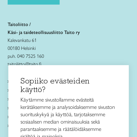
Taitoliitto /
Käsi- ja taideteollisuusliitto Taito ry
Kalevankatu 61
00180 Helsinki
puh. 040 7525 160
taitoliitto@taito.fi
Sopiiko evästeiden
Käsityökurssit ja koulutus
käyttö?
Ajankohtaista
Käsityöohjeet
Käytämme sivustollamme evästeitä
kerätäksemme ja analysoidaksemme sivuston
Me olemme Taito
suorituskykyä ja käyttöä, tarjotaksemme
Paikallinen toiminta
sosiaalisen median ominaisuuksia sekä
Verkkokaupat
parantaaksemme ja räätälöidäksemme
sisältöä ja mainoksia.