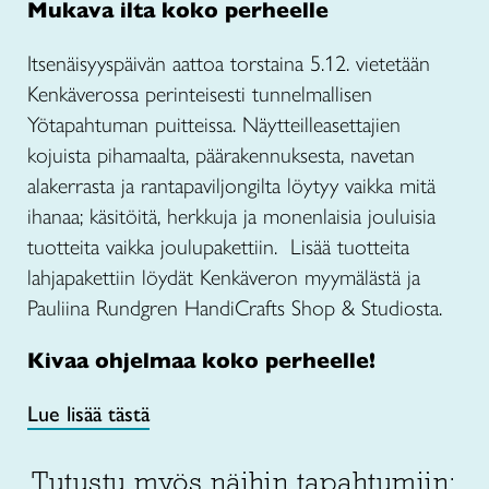
Mukava ilta koko perheelle
Itsenäisyyspäivän aattoa torstaina 5.12. vietetään
Kenkäverossa perinteisesti tunnelmallisen
Yötapahtuman puitteissa. Näytteilleasettajien
kojuista pihamaalta, päärakennuksesta, navetan
alakerrasta ja rantapaviljongilta löytyy vaikka mitä
ihanaa; käsitöitä, herkkuja ja monenlaisia jouluisia
tuotteita vaikka joulupakettiin. Lisää tuotteita
lahjapakettiin löydät Kenkäveron myymälästä ja
Pauliina Rundgren HandiCrafts Shop & Studiosta.
Kivaa ohjelmaa koko perheelle!
Lue lisää tästä
Tutustu myös näihin tapahtumiin: