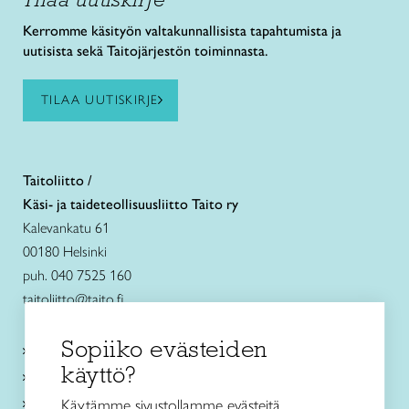
Kerromme käsityön valtakunnallisista tapahtumista ja
uutisista sekä Taitojärjestön toiminnasta.
TILAA UUTISKIRJE
Taitoliitto /
Käsi- ja taideteollisuusliitto Taito ry
Kalevankatu 61
00180 Helsinki
puh. 040 7525 160
taitoliitto@taito.fi
Sopiiko evästeiden
Käsityökurssit ja koulutus
käyttö?
Ajankohtaista
Käsityöohjeet
Käytämme sivustollamme evästeitä