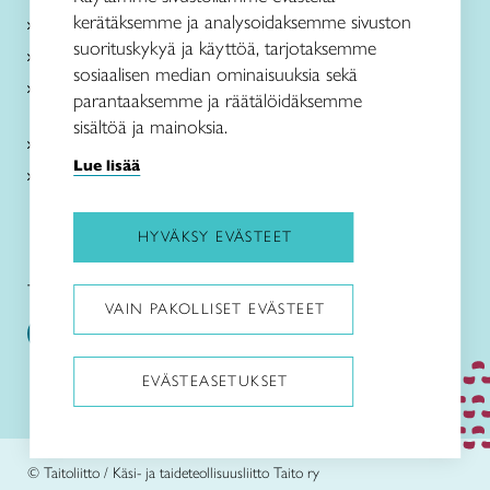
kerätäksemme ja analysoidaksemme sivuston
Me olemme Taito
suorituskykyä ja käyttöä, tarjotaksemme
Paikallinen toiminta
sosiaalisen median ominaisuuksia sekä
Verkkokaupat
parantaaksemme ja räätälöidäksemme
sisältöä ja mainoksia.
Kirjaudu Arviin
Lue lisää
Kirjaudu Taitocampukseen
HYVÄKSY EVÄSTEET
Taitoliitto:
Taito-lehti:
VAIN PAKOLLISET EVÄSTEET
EVÄSTEASETUKSET
Pysäytä animaatiot
© Taitoliitto / Käsi- ja taideteollisuusliitto Taito ry