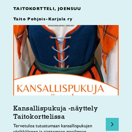
TAITOKORTTELI, JOENSUU
Taito Pohjois-Karjala ry
Kansallispukuja -näyttely
Taitokorttelissa
Tervetuloa tutustumaan kansallispukujen
värikkääseen ja ajattomaan maailmaan