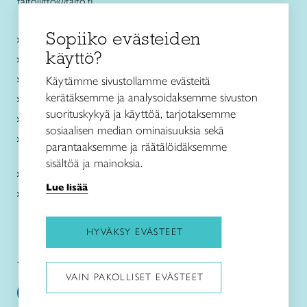
taitoliitto@taito.fi
Sopiiko evästeiden
Käsityökurssit ja koulutus
käyttö?
Ajankohtaista
Käsityöohjeet
Käytämme sivustollamme evästeitä
kerätäksemme ja analysoidaksemme sivuston
Me olemme Taito
suorituskykyä ja käyttöä, tarjotaksemme
Paikallinen toiminta
sosiaalisen median ominaisuuksia sekä
Verkkokaupat
parantaaksemme ja räätälöidäksemme
sisältöä ja mainoksia.
Kirjaudu Arviin
Lue lisää
Kirjaudu Taitocampukseen
HYVÄKSY EVÄSTEET
Taitoliitto:
Taito-lehti:
VAIN PAKOLLISET EVÄSTEET