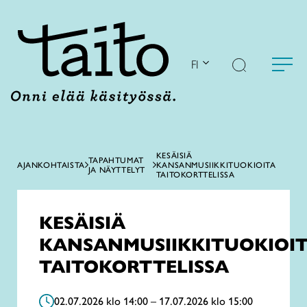
Siirry
sisältöön
FI
KESÄISIÄ
TAPAHTUMAT
AJANKOHTAISTA
KANSANMUSIIKKITUOKIOITA
JA NÄYTTELYT
TAITOKORTTELISSA
KESÄISIÄ
KANSANMUSIIKKITUOKIOI
TAITOKORTTELISSA
02.07.2026 klo 14:00 – 17.07.2026 klo 15:00