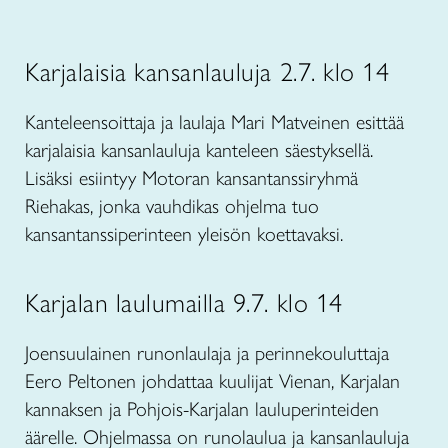
Karjalaisia kansanlauluja 2.7. klo 14
Kanteleensoittaja ja laulaja Mari Matveinen esittää
karjalaisia kansanlauluja kanteleen säestyksellä.
Lisäksi esiintyy Motoran kansantanssiryhmä
Riehakas, jonka vauhdikas ohjelma tuo
kansantanssiperinteen yleisön koettavaksi.
Karjalan laulumailla 9.7. klo 14
Joensuulainen runonlaulaja ja perinnekouluttaja
Eero Peltonen johdattaa kuulijat Vienan, Karjalan
kannaksen ja Pohjois-Karjalan lauluperinteiden
äärelle. Ohjelmassa on runolaulua ja kansanlauluja