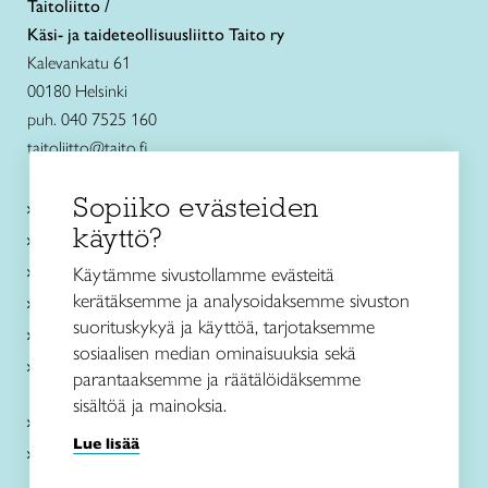
Taitoliitto /
Käsi- ja taideteollisuusliitto Taito ry
Kalevankatu 61
00180 Helsinki
puh. 040 7525 160
taitoliitto@taito.fi
Sopiiko evästeiden
Käsityökurssit ja koulutus
käyttö?
Ajankohtaista
Käsityöohjeet
Käytämme sivustollamme evästeitä
kerätäksemme ja analysoidaksemme sivuston
Me olemme Taito
suorituskykyä ja käyttöä, tarjotaksemme
Paikallinen toiminta
sosiaalisen median ominaisuuksia sekä
Verkkokaupat
parantaaksemme ja räätälöidäksemme
sisältöä ja mainoksia.
Kirjaudu Arviin
Lue lisää
Kirjaudu Taitocampukseen