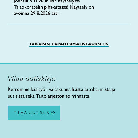
Joensuun Tilkkukillan näyttelyssä
Taitokorttelin piha-aitassa! Näyttely on
avoinna 29.8.2026 asti.
TAKAISIN TAPAHTUMALISTAUKSEEN
Tilaa uutiskirje
Kerromme käsityön valtakunnallisista tapahtumista ja
uutisista sekä Taitojärjestön toiminnasta.
TILAA UUTISKIRJE