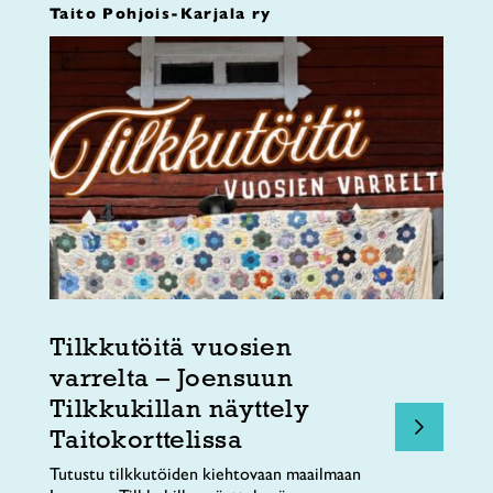
Taito Pohjois-Karjala ry
Tilkkutöitä vuosien
varrelta – Joensuun
Tilkkukillan näyttely
Taitokorttelissa
Tutustu tilkkutöiden kiehtovaan maailmaan