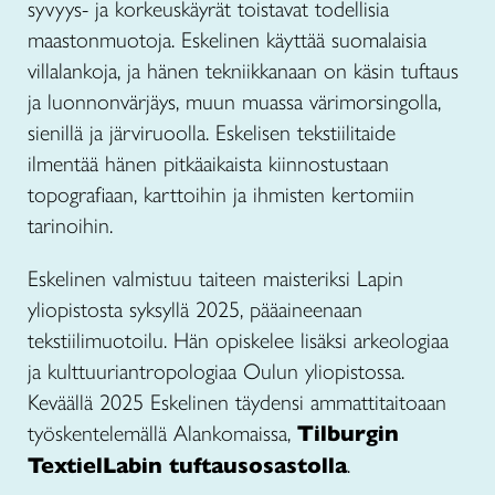
syvyys- ja korkeuskäyrät toistavat todellisia
maastonmuotoja. Eskelinen käyttää suomalaisia
villalankoja, ja hänen tekniikkanaan on käsin tuftaus
ja luonnonvärjäys, muun muassa värimorsingolla,
sienillä ja järviruoolla. Eskelisen tekstiilitaide
ilmentää hänen pitkäaikaista kiinnostustaan
topografiaan, karttoihin ja ihmisten kertomiin
tarinoihin.
Eskelinen valmistuu taiteen maisteriksi Lapin
yliopistosta syksyllä 2025, pääaineenaan
tekstiilimuotoilu. Hän opiskelee lisäksi arkeologiaa
ja kulttuuriantropologiaa Oulun yliopistossa.
Keväällä 2025 Eskelinen täydensi ammattitaitoaan
työskentelemällä Alankomaissa,
Tilburgin
TextielLabin tuftausosastolla
.