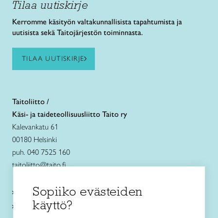
Tilaa uutiskirje
Kerromme käsityön valtakunnallisista tapahtumista ja
uutisista sekä Taitojärjestön toiminnasta.
TILAA UUTISKIRJE
Taitoliitto /
Käsi- ja taideteollisuusliitto Taito ry
Kalevankatu 61
00180 Helsinki
puh. 040 7525 160
taitoliitto@taito.fi
Sopiiko evästeiden
Käsityökurssit ja koulutus
käyttö?
Ajankohtaista