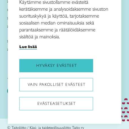
Käsityöohjeet
Käytämme sivustollamme evästeitä
kerätäksemme ja analysoidaksemme sivuston
Me olemme Taito
suorituskykyä ja käyttöä, tarjotaksemme
Paikallinen toiminta
sosiaalisen median ominaisuuksia sekä
Verkkokaupat
parantaaksemme ja räätälöidäksemme
sisältöä ja mainoksia.
Kirjaudu Arviin
Lue lisää
Kirjaudu Taitocampukseen
HYVÄKSY EVÄSTEET
Taitoliitto:
Taito-lehti:
VAIN PAKOLLISET EVÄSTEET
EVÄSTEASETUKSET
Pysäytä animaatiot
© Taitoliitto / Käsi- ja taideteollisuusliitto Taito ry