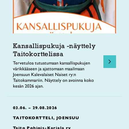
Kansallispukuja -näyttely
Taitokorttelissa
Tervetuloa tutustumaan kansallispukujen
värikkääseen ja ajattomaan maailmaan
Joensuun Kalevalaiset Naiset ry:n
Taitokammariin. Näyttely on avoinna koko
kesän 2026 ajan.
03.06. – 29.08.2026
TAITOKORTTELI, JOENSUU
Taito Pohjois-Karjala ry