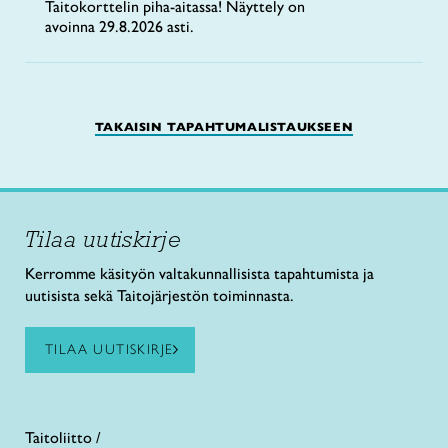
Taitokorttelin piha-aitassa! Näyttely on
avoinna 29.8.2026 asti.
TAKAISIN TAPAHTUMALISTAUKSEEN
Tilaa uutiskirje
Kerromme käsityön valtakunnallisista tapahtumista ja
uutisista sekä Taitojärjestön toiminnasta.
TILAA UUTISKIRJE
Taitoliitto /