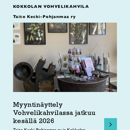
KOKKOLAN VOHVELIKAHVILA
Taito Keski-Pohjanmaa ry
Myyntinäyttely
Vohvelikahvilassa jatkuu
kesällä 2026
Taito Keski-Pohjanmaa ry ja Kokkolan