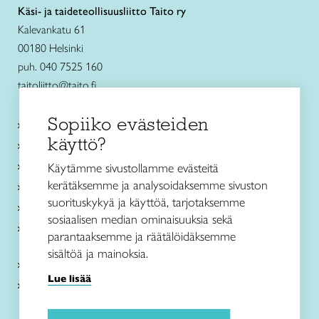
Käsi- ja taideteollisuusliitto Taito ry
Kalevankatu 61
00180 Helsinki
puh. 040 7525 160
taitoliitto@taito.fi
Sopiiko evästeiden
Käsityökurssit ja koulutus
käyttö?
Ajankohtaista
Käsityöohjeet
Käytämme sivustollamme evästeitä
kerätäksemme ja analysoidaksemme sivuston
Me olemme Taito
suorituskykyä ja käyttöä, tarjotaksemme
Paikallinen toiminta
sosiaalisen median ominaisuuksia sekä
Verkkokaupat
parantaaksemme ja räätälöidäksemme
sisältöä ja mainoksia.
Kirjaudu Arviin
Lue lisää
Kirjaudu Taitocampukseen