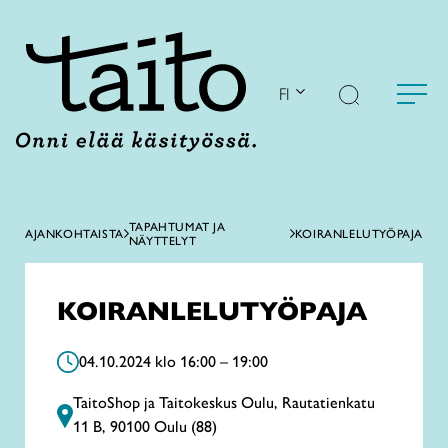
Siirry
sisältöön
FI
TAPAHTUMAT JA
AJANKOHTAISTA
KOIRANLELUTYÖPAJA
NÄYTTELYT
KOIRANLELUTYÖPAJA
04.10.2024 klo 16:00 – 19:00
TaitoShop ja Taitokeskus Oulu, Rautatienkatu
11 B, 90100 Oulu (88)