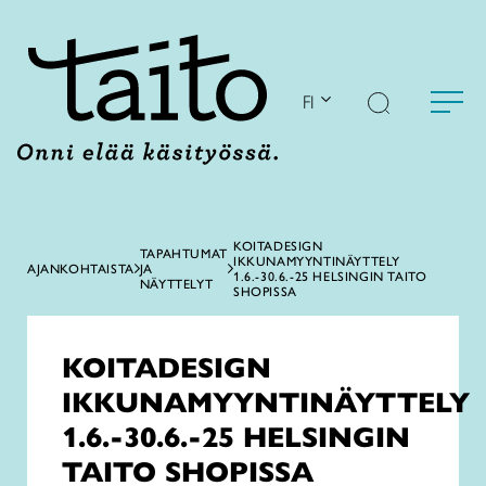
Siirry
sisältöön
FI
KOITADESIGN
TAPAHTUMAT
IKKUNAMYYNTINÄYTTELY
AJANKOHTAISTA
JA
1.6.-30.6.-25 HELSINGIN TAITO
NÄYTTELYT
SHOPISSA
KOITADESIGN
IKKUNAMYYNTINÄYTTELY
1.6.-30.6.-25 HELSINGIN
TAITO SHOPISSA