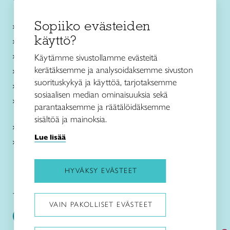
Sopiiko evästeiden
Käsityökurssit ja koulutus
käyttö?
Ajankohtaista
Käsityöohjeet
Käytämme sivustollamme evästeitä
kerätäksemme ja analysoidaksemme sivuston
Me olemme Taito
suorituskykyä ja käyttöä, tarjotaksemme
Paikallinen toiminta
sosiaalisen median ominaisuuksia sekä
Verkkokaupat
parantaaksemme ja räätälöidäksemme
sisältöä ja mainoksia.
Kirjaudu Arviin
Lue lisää
Kirjaudu Taitocampukseen
HYVÄKSY EVÄSTEET
Taitoliitto:
Taito-lehti:
VAIN PAKOLLISET EVÄSTEET