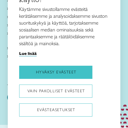
Ajankohtaista
Käsityöohjeet
Käytämme sivustollamme evästeitä
kerätäksemme ja analysoidaksemme sivuston
Me olemme Taito
suorituskykyä ja käyttöä, tarjotaksemme
Paikallinen toiminta
sosiaalisen median ominaisuuksia sekä
Verkkokaupat
parantaaksemme ja räätälöidäksemme
sisältöä ja mainoksia.
Kirjaudu Arviin
Lue lisää
Kirjaudu Taitocampukseen
HYVÄKSY EVÄSTEET
Taitoliitto:
Taito-lehti:
VAIN PAKOLLISET EVÄSTEET
EVÄSTEASETUKSET
Pysäytä animaatiot