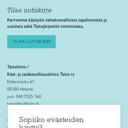
Tilaa uutiskirje
Kerromme käsityön valtakunnallisista tapahtumista ja
uutisista sekä Taitojärjestön toiminnasta.
TILAA UUTISKIRJE
Taitoliitto /
Käsi- ja taideteollisuusliitto Taito ry
Kalevankatu 61
00180 Helsinki
puh. 040 7525 160
taitoliitto@taito.fi
Sopiiko evästeiden
Käsityökurssit ja koulutus
käyttö?