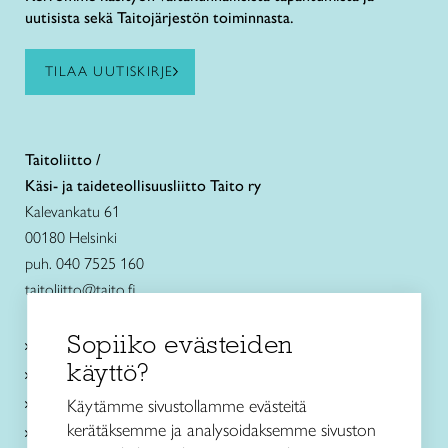
uutisista sekä Taitojärjestön toiminnasta.
TILAA UUTISKIRJE
Taitoliitto /
Käsi- ja taideteollisuusliitto Taito ry
Kalevankatu 61
00180 Helsinki
puh. 040 7525 160
taitoliitto@taito.fi
Sopiiko evästeiden
Käsityökurssit ja koulutus
käyttö?
Ajankohtaista
Käsityöohjeet
Käytämme sivustollamme evästeitä
kerätäksemme ja analysoidaksemme sivuston
Me olemme Taito