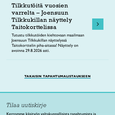
Tilkkutöitä vuosien
varrelta – Joensuun
Tilkkukillan näyttely
Taitokorttelissa
Tutustu tilkkutöiden kiehtovaan maailmaan
Joensuun Tilkkukillan näyttelyssä
Taitokorttelin piha-aitassa! Näyttely on
avoinna 29.8.2026 asti.
TAKAISIN TAPAHTUMALISTAUKSEEN
Tilaa uutiskirje
Kerromme käsityön valtakunnallisista tapahtumista ja