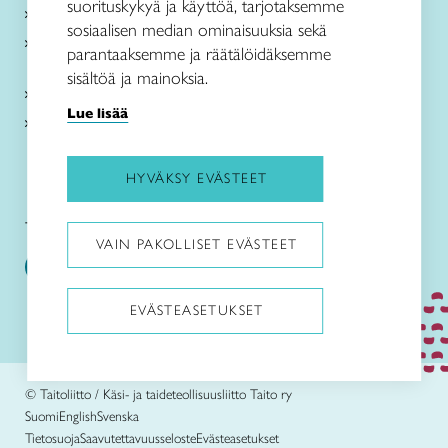
suorituskykyä ja käyttöä, tarjotaksemme
Paikallinen toiminta
sosiaalisen median ominaisuuksia sekä
Verkkokaupat
parantaaksemme ja räätälöidäksemme
sisältöä ja mainoksia.
Kirjaudu Arviin
Lue lisää
Kirjaudu Taitocampukseen
HYVÄKSY EVÄSTEET
Taitoliitto:
Taito-lehti:
VAIN PAKOLLISET EVÄSTEET
EVÄSTEASETUKSET
Pysäytä animaatiot
© Taitoliitto / Käsi- ja taideteollisuusliitto Taito ry
Suomi
English
Svenska
Tietosuoja
Saavutettavuusseloste
Evästeasetukset