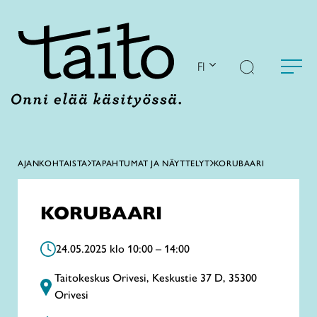
Siirry
sisältöön
FI
AJANKOHTAISTA
TAPAHTUMAT JA NÄYTTELYT
KORUBAARI
KORUBAARI
24.05.2025 klo 10:00 – 14:00
Taitokeskus Orivesi, Keskustie 37 D, 35300
Orivesi