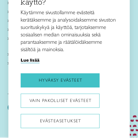
käyttö?
Ajankohtaista
Käsityöohjeet
Käytämme sivustollamme evästeitä
kerätäksemme ja analysoidaksemme sivuston
Me olemme Taito
suorituskykyä ja käyttöä, tarjotaksemme
Paikallinen toiminta
sosiaalisen median ominaisuuksia sekä
Verkkokaupat
parantaaksemme ja räätälöidäksemme
sisältöä ja mainoksia.
Kirjaudu Arviin
Lue lisää
Kirjaudu Taitocampukseen
HYVÄKSY EVÄSTEET
Taitoliitto:
Taito-lehti:
VAIN PAKOLLISET EVÄSTEET
EVÄSTEASETUKSET
Pysäytä animaatiot