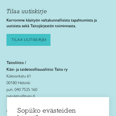
Tilaa uutiskirje
Kerromme käsityön valtakunnallisista tapahtumista ja
uutisista sekä Taitojärjestön toiminnasta.
TILAA UUTISKIRJE
Taitoliitto /
Käsi- ja taideteollisuusliitto Taito ry
Kalevankatu 61
00180 Helsinki
puh. 040 7525 160
taitoliitto@taito.fi
Sopiiko evästeiden
Käsityökurssit ja koulutus