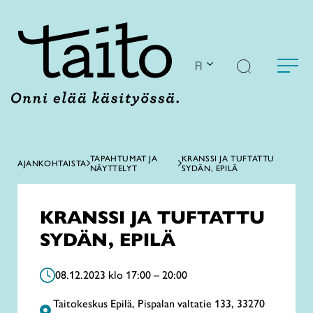
Siirry
sisältöön
FI
TAPAHTUMAT JA
KRANSSI JA TUFTATTU
AJANKOHTAISTA
NÄYTTELYT
SYDÄN, EPILÄ
KRANSSI JA TUFTATTU
SYDÄN, EPILÄ
08.12.2023 klo 17:00 – 20:00
Taitokeskus Epilä, Pispalan valtatie 133, 33270