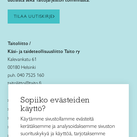
TILAA UUTISKIRJE
Taitoliitto /
Käsi- ja taideteollisuusliitto Taito ry
Kalevankatu 61
00180 Helsinki
puh. 040 7525 160
taitoliitto@taito.fi
Sopiiko evästeiden
Käsityökurssit ja koulutus
käyttö?
Ajankohtaista
Käsityöohjeet
Käytämme sivustollamme evästeitä
kerätäksemme ja analysoidaksemme sivuston
Me olemme Taito
suorituskykyä ja käyttöä, tarjotaksemme
Paikallinen toiminta