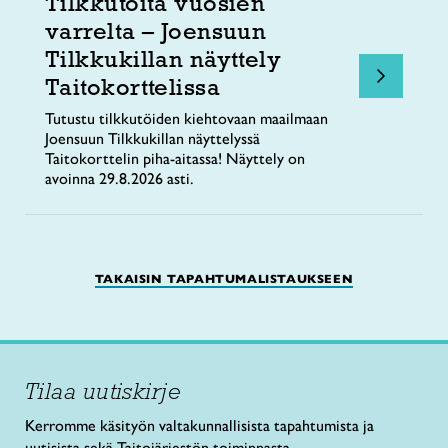
Tilkkutöitä vuosien
varrelta – Joensuun
Tilkkukillan näyttely
Taitokorttelissa
Tutustu tilkkutöiden kiehtovaan maailmaan
Joensuun Tilkkukillan näyttelyssä
Taitokorttelin piha-aitassa! Näyttely on
avoinna 29.8.2026 asti.
TAKAISIN TAPAHTUMALISTAUKSEEN
Tilaa uutiskirje
Kerromme käsityön valtakunnallisista tapahtumista ja
uutisista sekä Taitojärjestön toiminnasta.