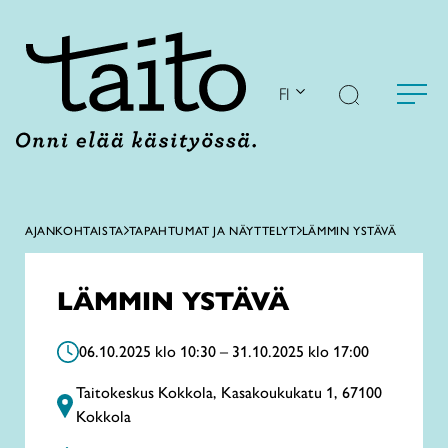
Siirry
sisältöön
FI
AJANKOHTAISTA
TAPAHTUMAT JA NÄYTTELYT
LÄMMIN YSTÄVÄ
LÄMMIN YSTÄVÄ
06.10.2025 klo 10:30 – 31.10.2025 klo 17:00
Taitokeskus Kokkola, Kasakoukukatu 1, 67100
Kokkola