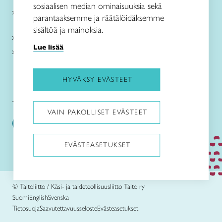
sosiaalisen median ominaisuuksia sekä
Verkkokaupat
parantaaksemme ja räätälöidäksemme
sisältöä ja mainoksia.
Kirjaudu Arviin
Lue lisää
Kirjaudu Taitocampukseen
HYVÄKSY EVÄSTEET
Taitoliitto:
Taito-lehti:
VAIN PAKOLLISET EVÄSTEET
EVÄSTEASETUKSET
Pysäytä animaatiot
© Taitoliitto / Käsi- ja taideteollisuusliitto Taito ry
Suomi
English
Svenska
Tietosuoja
Saavutettavuusseloste
Evästeasetukset