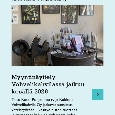
Myyntinäyttely
Vohvelikahvilassa jatkuu
kesällä 2026
Taito Keski-Pohjanmaa ry ja Kokkolan
Vohvelikahvila Oy jatkavat suosittua
yhteistyötään – käsityöläisten tuotteet
löytyvät taas kahvilan sydämestä koko