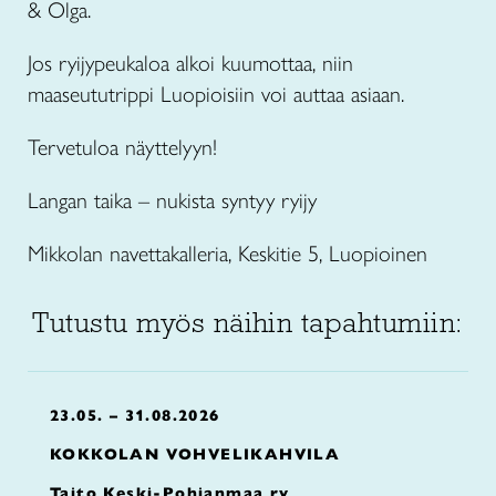
& Olga.
Jos ryijypeukaloa alkoi kuumottaa, niin
maaseututrippi Luopioisiin voi auttaa asiaan.
Tervetuloa näyttelyyn!
Langan taika – nukista syntyy ryijy
Mikkolan navettakalleria, Keskitie 5, Luopioinen
Tutustu myös näihin tapahtumiin:
23.05. – 31.08.2026
KOKKOLAN VOHVELIKAHVILA
Taito Keski-Pohjanmaa ry