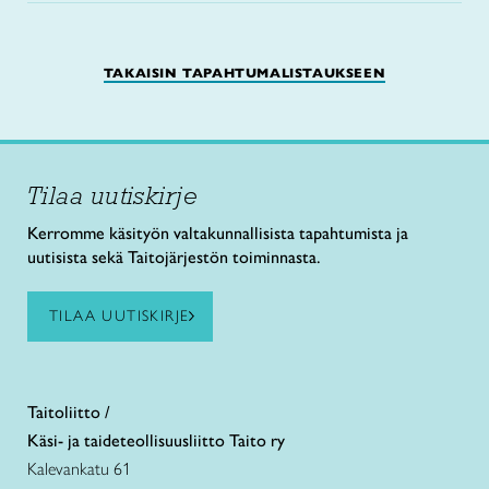
TAKAISIN TAPAHTUMALISTAUKSEEN
Tilaa uutiskirje
Kerromme käsityön valtakunnallisista tapahtumista ja
uutisista sekä Taitojärjestön toiminnasta.
TILAA UUTISKIRJE
Taitoliitto /
Käsi- ja taideteollisuusliitto Taito ry
Kalevankatu 61