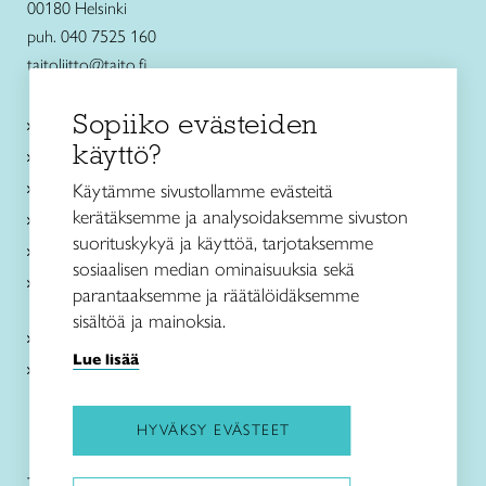
00180 Helsinki
puh. 040 7525 160
taitoliitto@taito.fi
Sopiiko evästeiden
Käsityökurssit ja koulutus
käyttö?
Ajankohtaista
Käsityöohjeet
Käytämme sivustollamme evästeitä
kerätäksemme ja analysoidaksemme sivuston
Me olemme Taito
suorituskykyä ja käyttöä, tarjotaksemme
Paikallinen toiminta
sosiaalisen median ominaisuuksia sekä
Verkkokaupat
parantaaksemme ja räätälöidäksemme
sisältöä ja mainoksia.
Kirjaudu Arviin
Lue lisää
Kirjaudu Taitocampukseen
HYVÄKSY EVÄSTEET
Taitoliitto:
Taito-lehti: