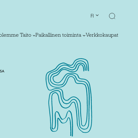
FI
olemme Taito
Paikallinen toiminta
Verkkokaupat
SSA