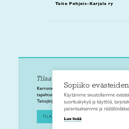
Taito Pohjois-Karjala ry
Tilaa uutiskirje
Taitol
Sopiiko evästeiden
Käsi- 
Kerromme käsityön valtakunnallisista
Kalev
Käytämme sivustollamme evästei
tapahtumista ja uutisista sekä
00180 
Taitojärjestön toiminnasta.
suorituskykyä ja käyttöä, tarjot
puh. 
parantaaksemme ja räätälöidäkse
taitoli
TILAA UUTISKIRJE
Lue lisää