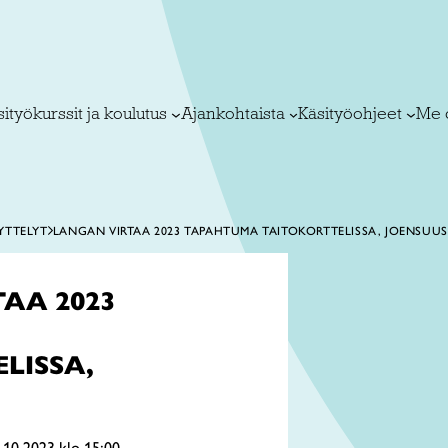
ityökurssit ja koulutus
Ajankohtaista
Käsityöohjeet
Me 
YTTELYT
LANGAN VIRTAA 2023 TAPAHTUMA TAITOKORTTELISSA, JOENSUU
AA 2023
LISSA,
.10.2023 klo 15:00