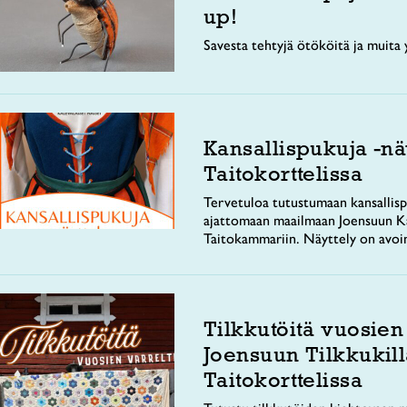
up!
Savesta tehtyjä ötököitä ja muita y
Kansallispukuja -nä
Taitokorttelissa
Tervetuloa tutustumaan kansallisp
ajattomaan maailmaan Joensuun Ka
Taitokammariin. Näyttely on avoi
Tilkkutöitä vuosien
Joensuun Tilkkukill
Taitokorttelissa