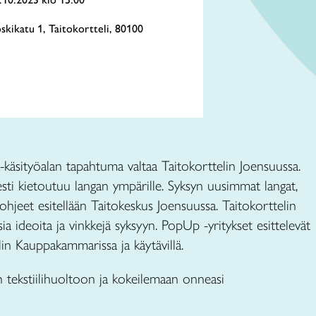
oskikatu 1, Taitokortteli, 80100
-käsityöalan tapahtuma valtaa Taitokorttelin Joensuussa.
i kietoutuu langan ympärille. Syksyn uusimmat langat,
öohjeet esitellään Taitokeskus Joensuussa. Taitokorttelin
aisia ideoita ja vinkkejä syksyyn. PopUp -yritykset esittelevät
in Kauppakammarissa ja käytävillä.
tekstiilihuoltoon ja kokeilemaan onneasi