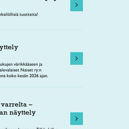
ksilöllisiä tuotteita!
yttely
ukujen värikkääseen ja
levalaiset Naiset ry:n
nna koko kesän 2026 ajan.
 varrelta –
an näyttely