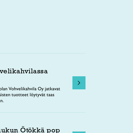
velikahvilassa
lan Vohvelikahvila Oy jatkavat
äisten tuotteet löytyvät taas
n.
uukun Ötökkä pop