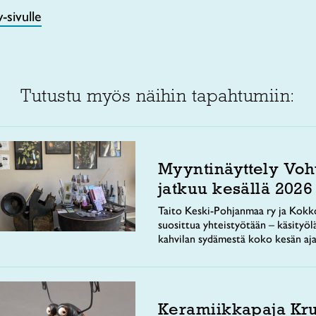
sivulle
Tutustu myös näihin tapahtumiin:
Myyntinäyttely Voh
jatkuu kesällä 2026
Taito Keski-Pohjanmaa ry ja Kokko
suosittua yhteistyötään – käsityöl
kahvilan sydämestä koko kesän aja
Keramiikkapaja Kr