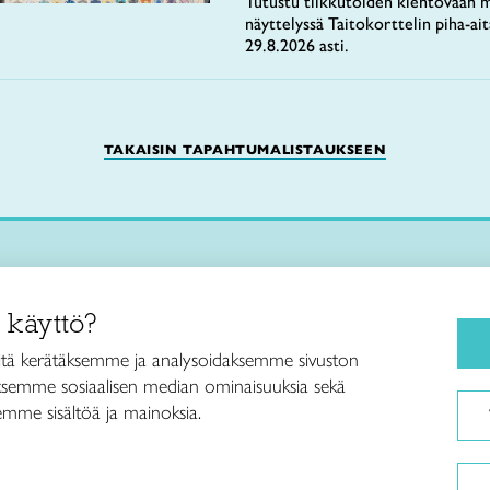
Tutustu tilkkutöiden kiehtovaan m
näyttelyssä Taitokorttelin piha-ai
29.8.2026 asti.
TAKAISIN TAPAHTUMALISTAUKSEEN
Käsityökurssit ja koulutus
iitto /
 käyttö?
ja taideteollisuusliitto Taito ry
Ajankohtaista
ankatu 61
Käsityöohjeet
tä kerätäksemme ja analysoidaksemme sivuston
Helsinki
aksemme sosiaalisen median ominaisuuksia sekä
Me olemme Taito
040 7525 160
mme sisältöä ja mainoksia.
Paikallinen toiminta
itto@taito.fi
Verkkokaupat