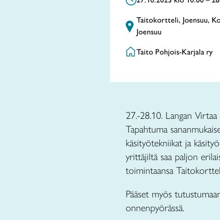
Taitokortteli, Joensuu, K
Joensuu
Taito Pohjois-Karjala ry
27.-28.10. Langan Virtaa 
Tapahtuma sananmukaisest
käsityötekniikat ja käsity
yrittäjiltä saa paljon eril
toimintaansa Taitokorttel
Pääset myös tutustumaan 
onnenpyörässä.