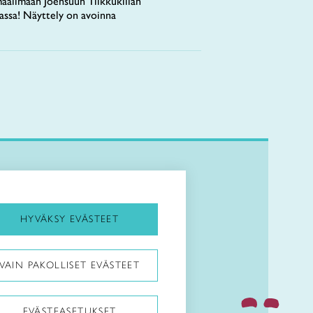
aailmaan Joensuun Tilkkukillan
tassa! Näyttely on avoinna
Kirjaudu Arviin
Kirjaudu Taitocampukseen
HYVÄKSY EVÄSTEET
Taitoliitto:
VAIN PAKOLLISET EVÄSTEET
EVÄSTEASETUKSET