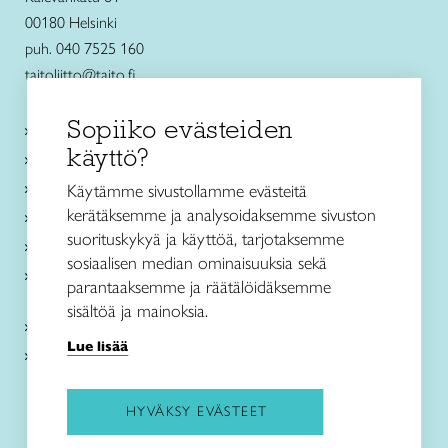
00180 Helsinki
puh. 040 7525 160
taitoliitto@taito.fi
Sopiiko evästeiden
Käsityökurssit ja koulutus
käyttö?
Ajankohtaista
Käsityöohjeet
Käytämme sivustollamme evästeitä
kerätäksemme ja analysoidaksemme sivuston
Me olemme Taito
suorituskykyä ja käyttöä, tarjotaksemme
Paikallinen toiminta
sosiaalisen median ominaisuuksia sekä
Verkkokaupat
parantaaksemme ja räätälöidäksemme
sisältöä ja mainoksia.
Kirjaudu Arviin
Lue lisää
Kirjaudu Taitocampukseen
HYVÄKSY EVÄSTEET