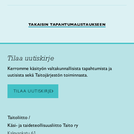
TAKAISIN TAPAHTUMALISTAUKSEEN
Tilaa uutiskirje
Kerromme käsityön valtakunnallisista tapahtumista ja
uutisista sekä Taitojärjestön toiminnasta.
TILAA UUTISKIRJE
Taitoliitto /
Käsi- ja taideteollisuusliitto Taito ry
Kalevankatu 61