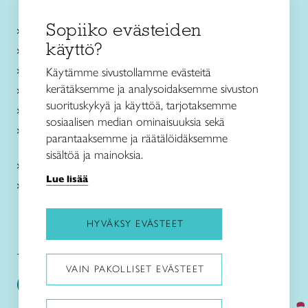
Sopiiko evästeiden
Käsityökurssit ja koulutus
käyttö?
Ajankohtaista
Käsityöohjeet
Käytämme sivustollamme evästeitä
kerätäksemme ja analysoidaksemme sivuston
Me olemme Taito
suorituskykyä ja käyttöä, tarjotaksemme
Paikallinen toiminta
sosiaalisen median ominaisuuksia sekä
Verkkokaupat
parantaaksemme ja räätälöidäksemme
sisältöä ja mainoksia.
Kirjaudu Arviin
Lue lisää
Kirjaudu Taitocampukseen
HYVÄKSY EVÄSTEET
Taitoliitto:
Taito-lehti:
VAIN PAKOLLISET EVÄSTEET