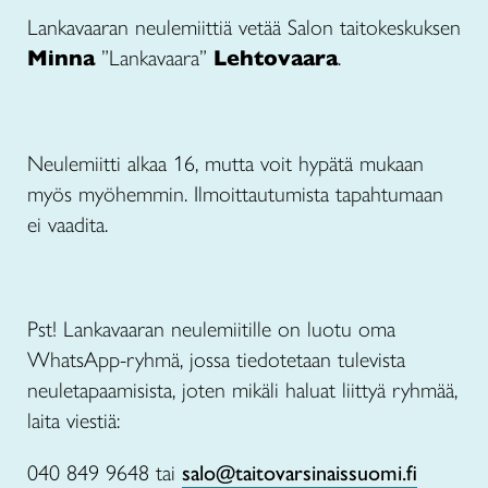
Lankavaaran neulemiittiä vetää Salon taitokeskuksen
Minna
”Lankavaara”
Lehtovaara
.
Neulemiitti alkaa 16, mutta voit hypätä mukaan
myös myöhemmin. Ilmoittautumista tapahtumaan
ei vaadita.
Pst! Lankavaaran neulemiitille on luotu oma
WhatsApp-ryhmä, jossa tiedotetaan tulevista
neuletapaamisista, joten mikäli haluat liittyä ryhmää,
laita viestiä:
040 849 9648 tai
salo@taitovarsinaissuomi.fi