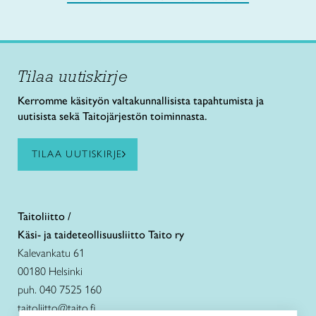
Tilaa uutiskirje
Kerromme käsityön valtakunnallisista tapahtumista ja
uutisista sekä Taitojärjestön toiminnasta.
TILAA UUTISKIRJE
Taitoliitto /
Käsi- ja taideteollisuusliitto Taito ry
Kalevankatu 61
00180 Helsinki
puh. 040 7525 160
taitoliitto@taito.fi