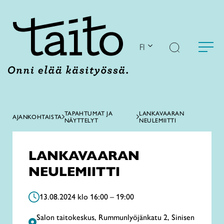
Siirry
sisältöön
FI
TAPAHTUMAT JA
LANKAVAARAN
AJANKOHTAISTA
NÄYTTELYT
NEULEMIITTI
LANKAVAARAN
NEULEMIITTI
13.08.2024 klo 16:00 – 19:00
Salon taitokeskus, Rummunlyöjänkatu 2, Sinisen