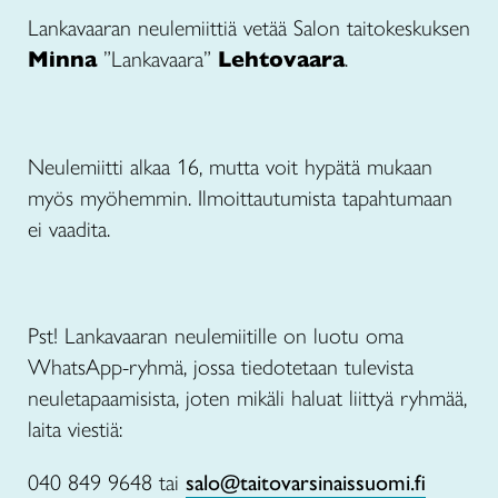
Lankavaaran neulemiittiä vetää Salon taitokeskuksen
Minna
”Lankavaara”
Lehtovaara
.
Neulemiitti alkaa 16, mutta voit hypätä mukaan
myös myöhemmin. Ilmoittautumista tapahtumaan
ei vaadita.
Pst! Lankavaaran neulemiitille on luotu oma
WhatsApp-ryhmä, jossa tiedotetaan tulevista
neuletapaamisista, joten mikäli haluat liittyä ryhmää,
laita viestiä:
040 849 9648 tai
salo@taitovarsinaissuomi.fi