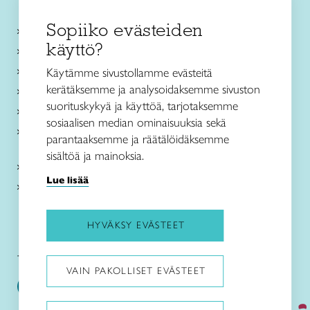
Sopiiko evästeiden
Käsityökurssit ja koulutus
käyttö?
Ajankohtaista
Käsityöohjeet
Käytämme sivustollamme evästeitä
kerätäksemme ja analysoidaksemme sivuston
Me olemme Taito
suorituskykyä ja käyttöä, tarjotaksemme
Paikallinen toiminta
sosiaalisen median ominaisuuksia sekä
Verkkokaupat
parantaaksemme ja räätälöidäksemme
sisältöä ja mainoksia.
Kirjaudu Arviin
Lue lisää
Kirjaudu Taitocampukseen
HYVÄKSY EVÄSTEET
Taitoliitto:
Taito-lehti:
VAIN PAKOLLISET EVÄSTEET