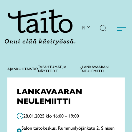
Siirry
sisältöön
FI
TAPAHTUMAT JA
LANKAVAARAN
AJANKOHTAISTA
NÄYTTELYT
NEULEMIITTI
LANKAVAARAN
NEULEMIITTI
28.01.2025 klo 16:00 – 19:00
Salon taitokeskus, Rummunlyöjänkatu 2, Sinisen