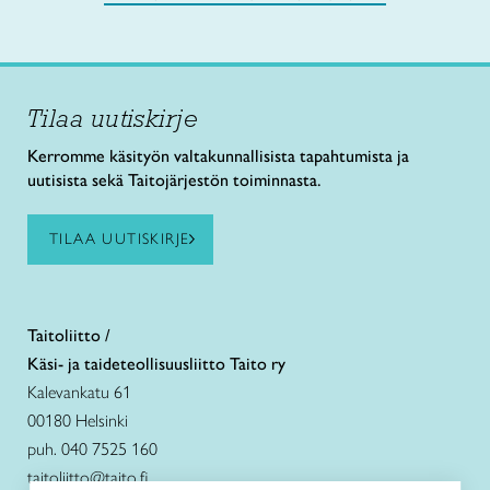
Tilaa uutiskirje
Kerromme käsityön valtakunnallisista tapahtumista ja
uutisista sekä Taitojärjestön toiminnasta.
TILAA UUTISKIRJE
Taitoliitto /
Käsi- ja taideteollisuusliitto Taito ry
Kalevankatu 61
00180 Helsinki
puh. 040 7525 160
taitoliitto@taito.fi