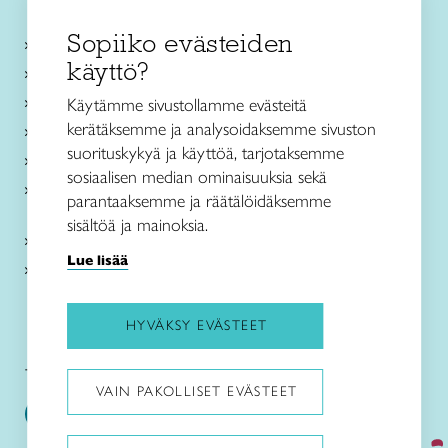
Sopiiko evästeiden
Käsityökurssit ja koulutus
käyttö?
Ajankohtaista
Käsityöohjeet
Käytämme sivustollamme evästeitä
kerätäksemme ja analysoidaksemme sivuston
Me olemme Taito
suorituskykyä ja käyttöä, tarjotaksemme
Paikallinen toiminta
sosiaalisen median ominaisuuksia sekä
Verkkokaupat
parantaaksemme ja räätälöidäksemme
sisältöä ja mainoksia.
Kirjaudu Arviin
Lue lisää
Kirjaudu Taitocampukseen
HYVÄKSY EVÄSTEET
Taitoliitto:
Taito-lehti:
VAIN PAKOLLISET EVÄSTEET