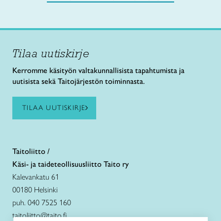
Tilaa uutiskirje
Kerromme käsityön valtakunnallisista tapahtumista ja
uutisista sekä Taitojärjestön toiminnasta.
TILAA UUTISKIRJE
Taitoliitto /
Käsi- ja taideteollisuusliitto Taito ry
Kalevankatu 61
00180 Helsinki
puh. 040 7525 160
taitoliitto@taito.fi