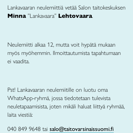
Lankavaaran neulemiittiä vetää Salon taitokeskuksen
Minna
”Lankavaara”
Lehtovaara
.
Neulemiitti alkaa 12, mutta voit hypätä mukaan
myös myöhemmin. Ilmoittautumista tapahtumaan
ei vaadita.
Pst! Lankavaaran neulemiitille on luotu oma
WhatsApp-ryhmä, jossa tiedotetaan tulevista
neuletapaamisista, joten mikäli haluat liittyä ryhmää,
laita viestiä:
040 849 9648 tai
salo@taitovarsinaissuomi.fi