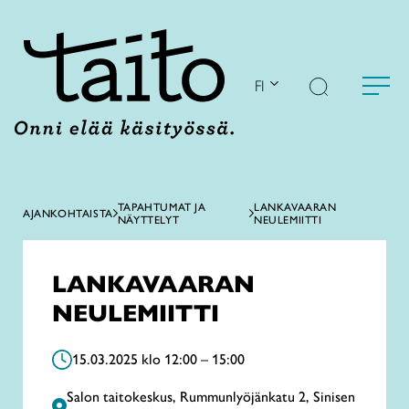
Siirry
sisältöön
FI
TAPAHTUMAT JA
LANKAVAARAN
AJANKOHTAISTA
NÄYTTELYT
NEULEMIITTI
LANKAVAARAN
NEULEMIITTI
15.03.2025 klo 12:00 – 15:00
Salon taitokeskus, Rummunlyöjänkatu 2, Sinisen