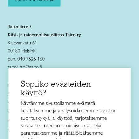
Taitoliitto /
Käsi- ja taideteollisuusliitto Taito ry
Kalevankatu 61
00180 Helsinki
puh. 040 7525 160
taitoliitto@taito.fi
Sopiiko evästeiden
Käsityökurssit ja koulutus
käyttö?
Ajankohtaista
Käsityöohjeet
Käytämme sivustollamme evästeitä
kerätäksemme ja analysoidaksemme sivuston
Me olemme Taito
suorituskykyä ja käyttöä, tarjotaksemme
Paikallinen toiminta
sosiaalisen median ominaisuuksia sekä
Verkkokaupat
parantaaksemme ja räätälöidäksemme