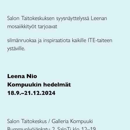
Salon Taitokeskuksen syysnäyttelyssä Leenan
mosaiikkityöt tarjoavat
silmänruokaa ja inspiraatiota kaikille ITE-taiteen
ystäville.
Leena Nio
Kompuukin hedelmät
18.9.–21.12.2024
Salon Taitokeskus /
Galleria Kompuuki
Rummunlyöjänkatu 2, SaloTi klo 12–19