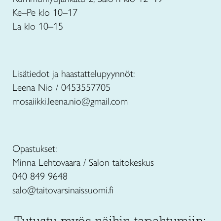
Ke–Pe klo 10–17
La klo 10–15
Lisätiedot ja haastattelupyynnöt:
Leena Nio / 0453557705
mosaiikki.leena.nio@gmail.com
Opastukset:
Minna Lehtovaara / Salon taitokeskus
040 849 9648
salo@taitovarsinaissuomi.fi
Tutustu myös näihin tapahtumiin: