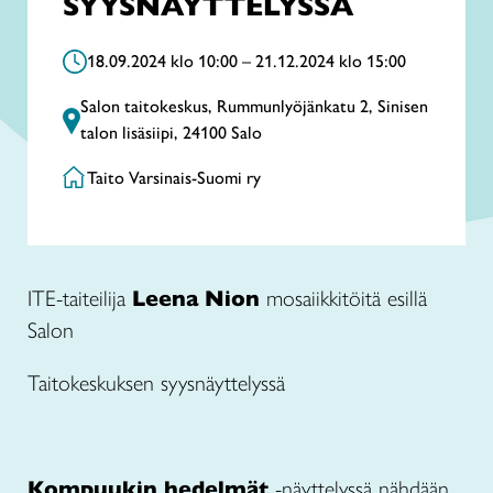
SYYSNÄYTTELYSSÄ
18.09.2024 klo 10:00 – 21.12.2024 klo 15:00
Salon taitokeskus, Rummunlyöjänkatu 2, Sinisen
talon lisäsiipi, 24100 Salo
Taito Varsinais-Suomi ry
ITE-taiteilija
Leena Nion
mosaiikkitöitä esillä
Salon
Taitokeskuksen syysnäyttelyssä
Kompuukin hedelmät
-näyttelyssä nähdään