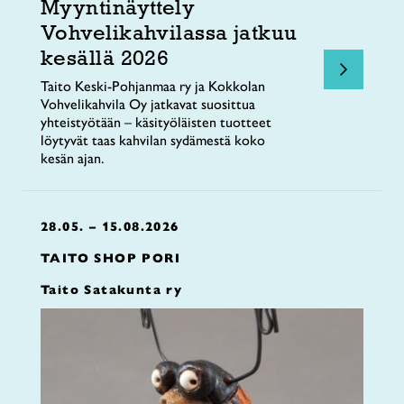
Myyntinäyttely
Vohvelikahvilassa jatkuu
kesällä 2026
Taito Keski-Pohjanmaa ry ja Kokkolan
Vohvelikahvila Oy jatkavat suosittua
yhteistyötään – käsityöläisten tuotteet
löytyvät taas kahvilan sydämestä koko
kesän ajan.
28.05. – 15.08.2026
TAITO SHOP PORI
Taito Satakunta ry