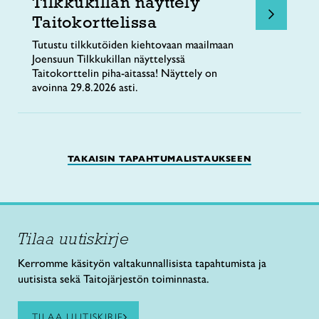
Tilkkukillan näyttely
Taitokorttelissa
Tutustu tilkkutöiden kiehtovaan maailmaan
Joensuun Tilkkukillan näyttelyssä
Taitokorttelin piha-aitassa! Näyttely on
avoinna 29.8.2026 asti.
TAKAISIN TAPAHTUMALISTAUKSEEN
Tilaa uutiskirje
Kerromme käsityön valtakunnallisista tapahtumista ja
uutisista sekä Taitojärjestön toiminnasta.
TILAA UUTISKIRJE