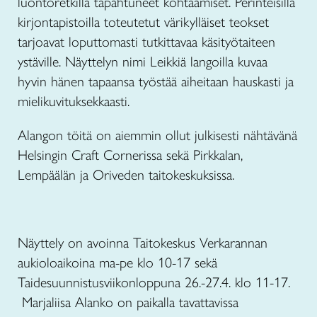
luontoretkillä tapahtuneet kohtaamiset. Perinteisillä
kirjontapistoilla toteutetut värikylläiset teokset
tarjoavat loputtomasti tutkittavaa käsityötaiteen
ystäville. Näyttelyn nimi Leikkiä langoilla kuvaa
hyvin hänen tapaansa työstää aiheitaan hauskasti ja
mielikuvituksekkaasti.
Alangon töitä on aiemmin ollut julkisesti nähtävänä
Helsingin Craft Cornerissa sekä Pirkkalan,
Lempäälän ja Oriveden taitokeskuksissa.
Näyttely on avoinna Taitokeskus Verkarannan
aukioloaikoina ma-pe klo 10-17 sekä
Taidesuunnistusviikonloppuna 26.-27.4. klo 11-17.
Marjaliisa Alanko on paikalla tavattavissa