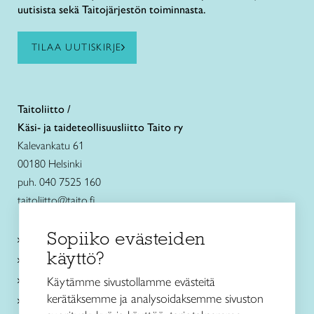
uutisista sekä Taitojärjestön toiminnasta.
TILAA UUTISKIRJE
Taitoliitto /
Käsi- ja taideteollisuusliitto Taito ry
Kalevankatu 61
00180 Helsinki
puh. 040 7525 160
taitoliitto@taito.fi
Sopiiko evästeiden
Käsityökurssit ja koulutus
käyttö?
Ajankohtaista
Käsityöohjeet
Käytämme sivustollamme evästeitä
kerätäksemme ja analysoidaksemme sivuston
Me olemme Taito