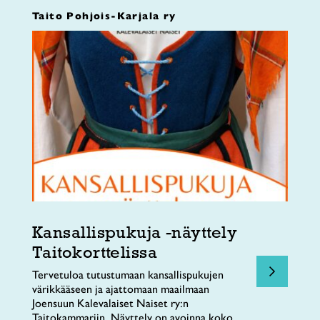
Taito Pohjois-Karjala ry
Kansallispukuja -näyttely
Taitokorttelissa
Tervetuloa tutustumaan kansallispukujen
värikkääseen ja ajattomaan maailmaan
Joensuun Kalevalaiset Naiset ry:n
Taitokammariin. Näyttely on avoinna koko