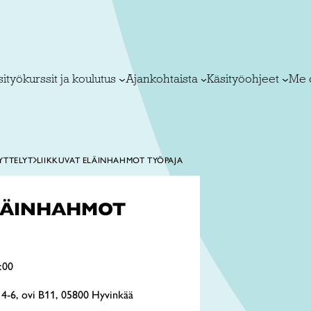
ityökurssit ja koulutus
Ajankohtaista
Käsityöohjeet
Me 
YTTELYT
LIIKKUVAT ELÄINHAHMOT TYÖPAJA
ELÄINHAHMOT
:00
 4-6, ovi B11, 05800 Hyvinkää