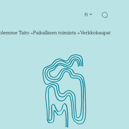
FI
olemme Taito
Paikallinen toiminta
Verkkokaupat