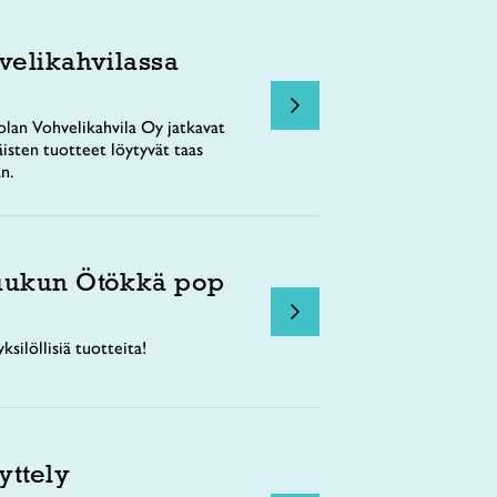
velikahvilassa
lan Vohvelikahvila Oy jatkavat
äisten tuotteet löytyvät taas
n.
uukun Ötökkä pop
ksilöllisiä tuotteita!
yttely