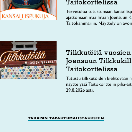
Taitokorttelissa
Tervetuloa tutustumaan kansallisp
ajattomaan maailmaan Joensuun Ka
Taitokammariin. Näyttely on avoi
Tilkkutöitä vuosien
Joensuun Tilkkukill
Taitokorttelissa
Tutustu tilkkutöiden kiehtovaan m
näyttelyssä Taitokorttelin piha-ai
29.8.2026 asti.
TAKAISIN TAPAHTUMALISTAUKSEEN