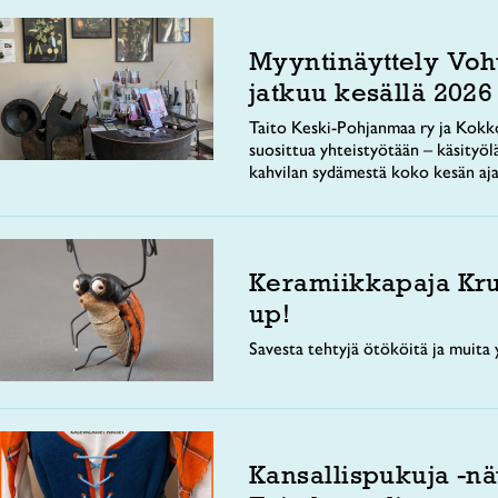
Myyntinäyttely Voh
jatkuu kesällä 2026
Taito Keski-Pohjanmaa ry ja Kokko
suosittua yhteistyötään – käsityöl
kahvilan sydämestä koko kesän aja
Keramiikkapaja Kr
up!
Savesta tehtyjä ötököitä ja muita y
Kansallispukuja -nä