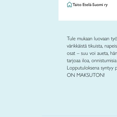
Taito Etelä-Suomi ry
Tule mukaan luovaan työp
värikkäistä tikuista, nape
osat – suu voi aueta, häntä
tarjoaa iloa, onnistumisi
Lopputuloksena syntyy p
ON MAKSUTON!