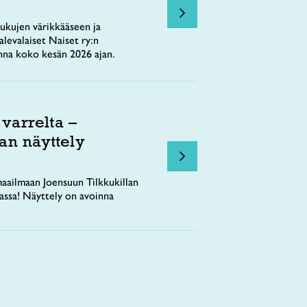
ukujen värikkääseen ja
levalaiset Naiset ry:n
nna koko kesän 2026 ajan.
 varrelta –
an näyttely
aailmaan Joensuun Tilkkukillan
tassa! Näyttely on avoinna