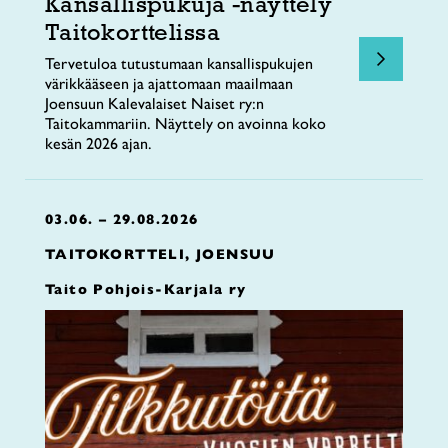
Kansallispukuja -näyttely
Taitokorttelissa
Tervetuloa tutustumaan kansallispukujen
värikkääseen ja ajattomaan maailmaan
Joensuun Kalevalaiset Naiset ry:n
Taitokammariin. Näyttely on avoinna koko
kesän 2026 ajan.
03.06. – 29.08.2026
TAITOKORTTELI, JOENSUU
Taito Pohjois-Karjala ry