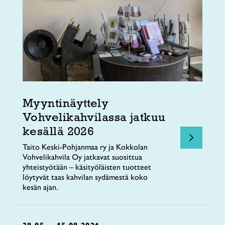
Myyntinäyttely
Vohvelikahvilassa jatkuu
kesällä 2026
Taito Keski-Pohjanmaa ry ja Kokkolan
Vohvelikahvila Oy jatkavat suosittua
yhteistyötään – käsityöläisten tuotteet
löytyvät taas kahvilan sydämestä koko
kesän ajan.
28.05. – 15.08.2026