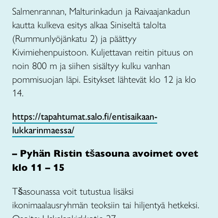
Salmenrannan, Malturinkadun ja Raivaajankadun
kautta kulkeva esitys alkaa Siniseltä talolta
(Rummunlyöjänkatu 2) ja päättyy
Kivimiehenpuistoon. Kuljettavan reitin pituus on
noin 800 m ja siihen sisältyy kulku vanhan
pommisuojan läpi. Esitykset lähtevät klo 12 ja klo
14.
https://tapahtumat.salo.fi/entisaikaan-
lukkarinmaessa/
– Pyhän Ristin tšasouna avoimet ovet
klo 11 – 15
Tšasounassa voit tutustua lisäksi
ikonimaalausryhmän teoksiin tai hiljentyä hetkeksi.