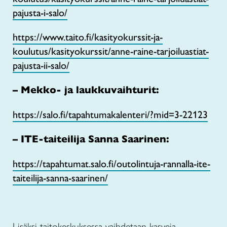
pajusta-i-salo/
https://www.taito.fi/kasityokurssit-ja-
koulutus/kasityokurssit/anne-raine-tarjoiluastiat-
pajusta-ii-salo/
– Mekko- ja laukkuvaihturit:
https://salo.fi/tapahtumakalenteri/?mid=3-22123
– ITE-taiteilija Sanna Saarinen:
https://tapahtumat.salo.fi/outolintuja-rannalla-ite-
taiteilija-sanna-saarinen/
Lisäksi taitokeskuksessa vaihdetaan kasveja.