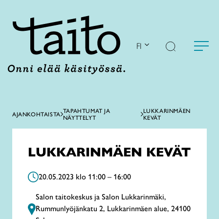
Siirry
sisältöön
FI
TAPAHTUMAT JA
LUKKARINMÄEN
AJANKOHTAISTA
NÄYTTELYT
KEVÄT
LUKKARINMÄEN KEVÄT
20.05.2023 klo 11:00 – 16:00
Salon taitokeskus ja Salon Lukkarinmäki,
Rummunlyöjänkatu 2, Lukkarinmäen alue, 24100