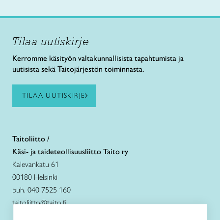
Tilaa uutiskirje
Kerromme käsityön valtakunnallisista tapahtumista ja
uutisista sekä Taitojärjestön toiminnasta.
TILAA UUTISKIRJE
Taitoliitto /
Käsi- ja taideteollisuusliitto Taito ry
Kalevankatu 61
00180 Helsinki
puh. 040 7525 160
taitoliitto@taito.fi