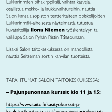
Lukkarinmäen pihakirppiksiä, vaihtaa kasveja,
osallistua mekko- ja laukkuvaihtureihin, nauttia
Salon kansalaisopiston teatteritaiteen opiskelijoiden
Lukkarinmäki-aiheisesta näytelmästä, tutustua
kuvataiteilija
Ilona Niemen
työskentelyyn tai
vaikkapa Salon Pyhän Ristin Tšasounaan.
Lisäksi Salon taitokeskuksessa on mahdollista
nauttia Seitsemän sortin kahvilan tuotteista.
TAPAHTUMAT SALON TAITOKESKUKSESSA:
– Pajunpunonnan kurssit klo 11 ja 15:
https://www.taito.fi/kasityokurssit-ja-
koulutus/kasityokurssit/anne-raine-tarjoiluastiat-