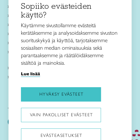
Sopiiko evästeiden
Käsityökurssit ja koulutus
käyttö?
Ajankohtaista
Käsityöohjeet
Käytämme sivustollamme evästeitä
kerätäksemme ja analysoidaksemme sivuston
Me olemme Taito
suorituskykyä ja käyttöä, tarjotaksemme
Paikallinen toiminta
sosiaalisen median ominaisuuksia sekä
Verkkokaupat
parantaaksemme ja räätälöidäksemme
sisältöä ja mainoksia.
Kirjaudu Arviin
Lue lisää
Kirjaudu Taitocampukseen
HYVÄKSY EVÄSTEET
Taitoliitto:
Taito-lehti:
VAIN PAKOLLISET EVÄSTEET
EVÄSTEASETUKSET
Pysäytä animaatiot