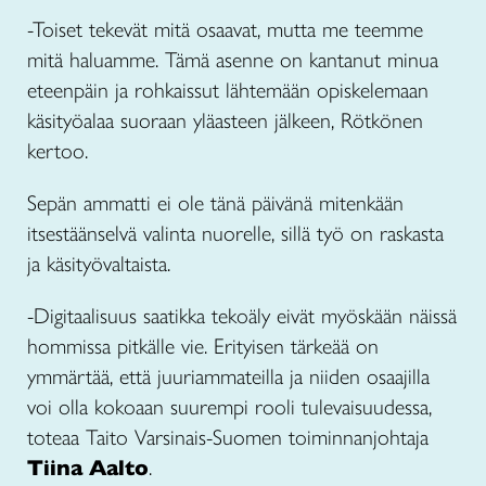
-Toiset tekevät mitä osaavat, mutta me teemme
mitä haluamme. Tämä asenne on kantanut minua
eteenpäin ja rohkaissut lähtemään opiskelemaan
käsityöalaa suoraan yläasteen jälkeen, Rötkönen
kertoo.
Sepän ammatti ei ole tänä päivänä mitenkään
itsestäänselvä valinta nuorelle, sillä työ on raskasta
ja käsityövaltaista.
-Digitaalisuus saatikka tekoäly eivät myöskään näissä
hommissa pitkälle vie. Erityisen tärkeää on
ymmärtää, että juuriammateilla ja niiden osaajilla
voi olla kokoaan suurempi rooli tulevaisuudessa,
toteaa Taito Varsinais-Suomen toiminnanjohtaja
Tiina Aalto
.