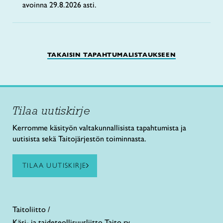
avoinna 29.8.2026 asti.
TAKAISIN TAPAHTUMALISTAUKSEEN
Tilaa uutiskirje
Kerromme käsityön valtakunnallisista tapahtumista ja
uutisista sekä Taitojärjestön toiminnasta.
TILAA UUTISKIRJE
Taitoliitto /
Käsi- ja taideteollisuusliitto Taito ry