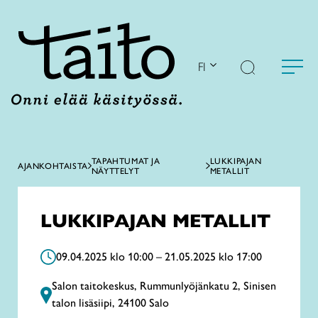
Siirry
sisältöön
FI
TAPAHTUMAT JA
LUKKIPAJAN
AJANKOHTAISTA
NÄYTTELYT
METALLIT
LUKKIPAJAN METALLIT
09.04.2025 klo 10:00 – 21.05.2025 klo 17:00
Salon taitokeskus, Rummunlyöjänkatu 2, Sinisen
talon lisäsiipi, 24100 Salo