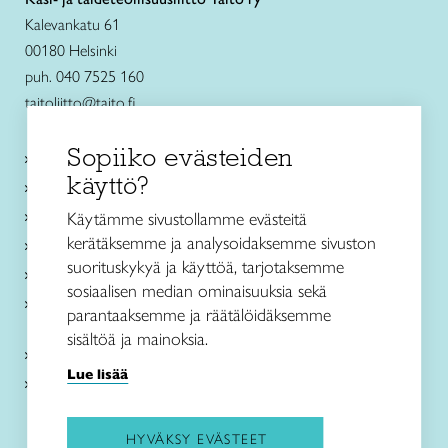
Kalevankatu 61
00180 Helsinki
puh. 040 7525 160
taitoliitto@taito.fi
Sopiiko evästeiden
Käsityökurssit ja koulutus
käyttö?
Ajankohtaista
Käsityöohjeet
Käytämme sivustollamme evästeitä
kerätäksemme ja analysoidaksemme sivuston
Me olemme Taito
suorituskykyä ja käyttöä, tarjotaksemme
Paikallinen toiminta
sosiaalisen median ominaisuuksia sekä
Verkkokaupat
parantaaksemme ja räätälöidäksemme
sisältöä ja mainoksia.
Kirjaudu Arviin
Lue lisää
Kirjaudu Taitocampukseen
HYVÄKSY EVÄSTEET