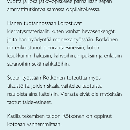
vuotta ja joka jatko-opiskelee parhaillaan sepän
ammattitutkintoa samassa oppilaitoksessa.
Hänen tuotannossaan korostuvat
kierrätysmateriaalit, kuten vanhat hevosenkengät,
joita hän hyödyntää monessa työssään. Rötkönen
on erikoistunut pienrautaesineisiin, kuten
koukkuihin, hakasiin, kahvoihin, riipuksiin ja erilaisiin
saranoihin sekä nahkatöihin.
Sepän työssään Rötkönen toteuttaa myös
tilaustöitä, joiden skaala vaihtelee taotuista
nauloista aina kaiteisiin. Vierasta eivät ole myöskään
taotut taide-esineet.
Käsillä tekemisen taidon Rötkönen on oppinut
kotoaan vanhemmiltaan.