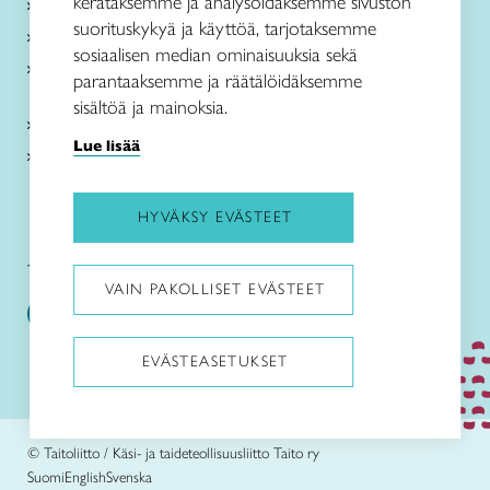
kerätäksemme ja analysoidaksemme sivuston
Me olemme Taito
suorituskykyä ja käyttöä, tarjotaksemme
Paikallinen toiminta
sosiaalisen median ominaisuuksia sekä
Verkkokaupat
parantaaksemme ja räätälöidäksemme
sisältöä ja mainoksia.
Kirjaudu Arviin
Lue lisää
Kirjaudu Taitocampukseen
HYVÄKSY EVÄSTEET
Taitoliitto:
Taito-lehti:
VAIN PAKOLLISET EVÄSTEET
EVÄSTEASETUKSET
Pysäytä animaatiot
© Taitoliitto / Käsi- ja taideteollisuusliitto Taito ry
Suomi
English
Svenska