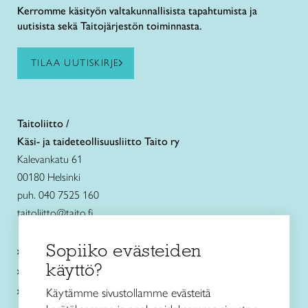
Kerromme käsityön valtakunnallisista tapahtumista ja
uutisista sekä Taitojärjestön toiminnasta.
TILAA UUTISKIRJE
Taitoliitto /
Käsi- ja taideteollisuusliitto Taito ry
Kalevankatu 61
00180 Helsinki
puh. 040 7525 160
taitoliitto@taito.fi
Sopiiko evästeiden
Käsityökurssit ja koulutus
käyttö?
Ajankohtaista
Käsityöohjeet
Käytämme sivustollamme evästeitä