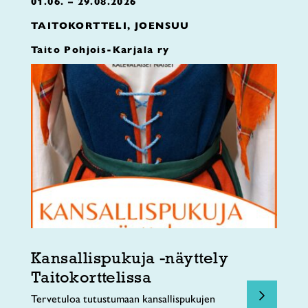
01.06. – 29.08.2026
TAITOKORTTELI, JOENSUU
Taito Pohjois-Karjala ry
Kansallispukuja -näyttely
Taitokorttelissa
Tervetuloa tutustumaan kansallispukujen