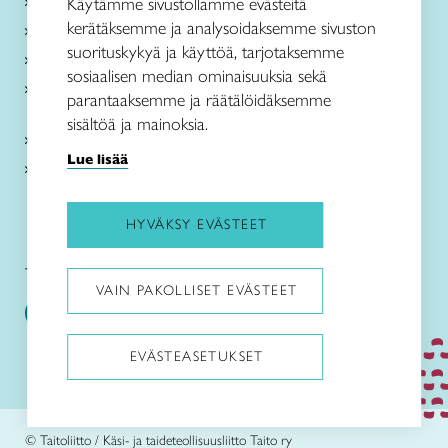
Käsityöohjeet
Käytämme sivustollamme evästeitä
kerätäksemme ja analysoidaksemme sivuston
Me olemme Taito
suorituskykyä ja käyttöä, tarjotaksemme
Paikallinen toiminta
sosiaalisen median ominaisuuksia sekä
Verkkokaupat
parantaaksemme ja räätälöidäksemme
sisältöä ja mainoksia.
Kirjaudu Arviin
Lue lisää
Kirjaudu Taitocampukseen
HYVÄKSY EVÄSTEET
Taitoliitto:
Taito-lehti:
VAIN PAKOLLISET EVÄSTEET
EVÄSTEASETUKSET
Pysäytä animaatiot
© Taitoliitto / Käsi- ja taideteollisuusliitto Taito ry