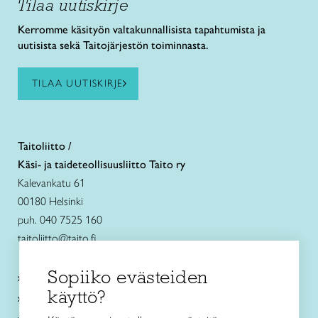
Tilaa uutiskirje
Kerromme käsityön valtakunnallisista tapahtumista ja
uutisista sekä Taitojärjestön toiminnasta.
TILAA UUTISKIRJE
Taitoliitto /
Käsi- ja taideteollisuusliitto Taito ry
Kalevankatu 61
00180 Helsinki
puh. 040 7525 160
taitoliitto@taito.fi
Sopiiko evästeiden
Käsityökurssit ja koulutus
käyttö?
Ajankohtaista