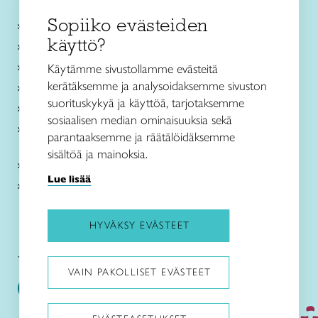
Sopiiko evästeiden
Käsityökurssit ja koulutus
käyttö?
Ajankohtaista
Käsityöohjeet
Käytämme sivustollamme evästeitä
kerätäksemme ja analysoidaksemme sivuston
Me olemme Taito
suorituskykyä ja käyttöä, tarjotaksemme
Paikallinen toiminta
sosiaalisen median ominaisuuksia sekä
Verkkokaupat
parantaaksemme ja räätälöidäksemme
sisältöä ja mainoksia.
Kirjaudu Arviin
Lue lisää
Kirjaudu Taitocampukseen
HYVÄKSY EVÄSTEET
Taitoliitto:
Taito-lehti:
VAIN PAKOLLISET EVÄSTEET