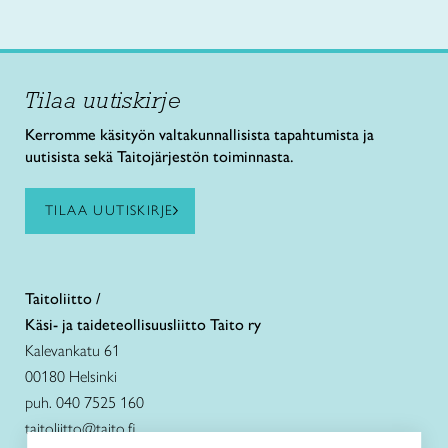
Tilaa uutiskirje
Kerromme käsityön valtakunnallisista tapahtumista ja
uutisista sekä Taitojärjestön toiminnasta.
TILAA UUTISKIRJE
Taitoliitto /
Käsi- ja taideteollisuusliitto Taito ry
Kalevankatu 61
00180 Helsinki
puh. 040 7525 160
taitoliitto@taito.fi