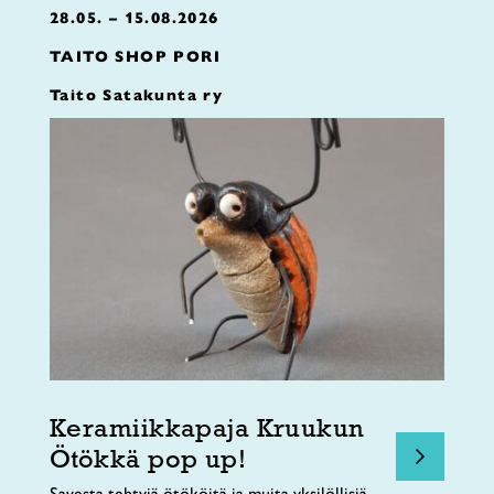
28.05. – 15.08.2026
TAITO SHOP PORI
Taito Satakunta ry
Keramiikkapaja Kruukun
Ötökkä pop up!
Savesta tehtyjä ötököitä ja muita yksilöllisiä