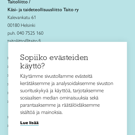
Taitoliitto /
Käsi- ja taideteollisuusliitto Taito ry
Kalevankatu 61
00180 Helsinki
puh. 040 7525 160
taitoliitto@taito.fi
Sopiiko evästeiden
Käsityökurssit ja koulutus
käyttö?
Ajankohtaista
Käsityöohjeet
Käytämme sivustollamme evästeitä
kerätäksemme ja analysoidaksemme sivuston
Me olemme Taito
suorituskykyä ja käyttöä, tarjotaksemme
Paikallinen toiminta
sosiaalisen median ominaisuuksia sekä
Verkkokaupat
parantaaksemme ja räätälöidäksemme
sisältöä ja mainoksia.
Kirjaudu Arviin
Lue lisää
Kirjaudu Taitocampukseen