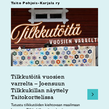
Taito Pohjois-Karjala ry
Tilkkutöitä vuosien
varrelta – Joensuun
Tilkkukillan näyttely
Taitokorttelissa
Tutustu tilkkutöiden kiehtovaan maailmaan