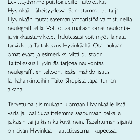
Levittäydymme puistoalueille Taitokeskus
Hyvinkään läheisyydessä. Somistamme puita ja
Hyvinkään rautatieaseman ympäristöä valmistuneilla
neulegraffiteilla. Voit ottaa mukaan omat neulonta-
ja virkkaustarvikkeet, halutessasi voit myös lainata
tarvikkeita Taitokeskus Hyvinkäältä. Ota mukaan
omat eväät ja esimerkiksi viltti puistoon.
Taitokeskus Hyvinkää tarjoaa neuvontaa
neulegraffitien tekoon, lisäksi mahdollisuus
lankahankintoihin Taito Shopista tapahtuman
aikana.
Tervetuloa siis mukaan luomaan Hyvinkäälle lisää
väriä ja iloa! Suosittelemme saapumaan paikalle
jalkaisin tai julkisin kulkuvälinein. Tapahtuman sijainti
on aivan Hyvinkään rautatieaseman kupeessa.