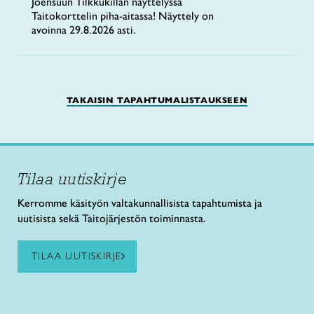
Joensuun Tilkkukillan näyttelyssä
Taitokorttelin piha-aitassa! Näyttely on
avoinna 29.8.2026 asti.
TAKAISIN TAPAHTUMALISTAUKSEEN
Tilaa uutiskirje
Kerromme käsityön valtakunnallisista tapahtumista ja
uutisista sekä Taitojärjestön toiminnasta.
TILAA UUTISKIRJE