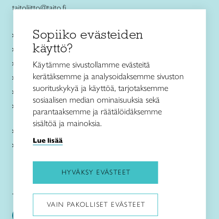
taitoliitto@taito.fi
Sopiiko evästeiden
Käsityökurssit ja koulutus
käyttö?
Ajankohtaista
Käsityöohjeet
Käytämme sivustollamme evästeitä
kerätäksemme ja analysoidaksemme sivuston
Me olemme Taito
suorituskykyä ja käyttöä, tarjotaksemme
Paikallinen toiminta
sosiaalisen median ominaisuuksia sekä
Verkkokaupat
parantaaksemme ja räätälöidäksemme
sisältöä ja mainoksia.
Kirjaudu Arviin
Lue lisää
Kirjaudu Taitocampukseen
HYVÄKSY EVÄSTEET
Taitoliitto:
Taito-lehti:
VAIN PAKOLLISET EVÄSTEET