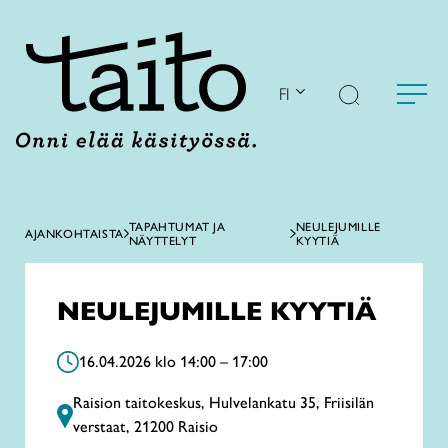
Siirry
sisältöön
FI
TAPAHTUMAT JA
NEULEJUMILLE
AJANKOHTAISTA
NÄYTTELYT
KYYTIÄ
NEULEJUMILLE KYYTIÄ
16.04.2026 klo 14:00 – 17:00
Raision taitokeskus, Hulvelankatu 35, Friisilän
verstaat, 21200 Raisio