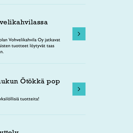
velikahvilassa
lan Vohvelikahvila Oy jatkavat
äisten tuotteet löytyvät taas
n.
uukun Ötökkä pop
ksilöllisiä tuotteita!
yttely