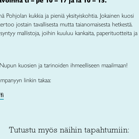
oinna ti – pe 10 – 17 ja la 10 – 15.
Pohjolan kukkia ja pieniä yksityiskohtia. Jokainen kuosi
kertoo jostain tavallisesta mutta taianomaisesta hetkestä.
syntyy mallistoja, joihin kuuluu kankaita, paperituotteita ja
Nupun kuosien ja tarinoiden ihmeelliseen maailmaan!
panyyn linkin takaa:
fi
Tutustu myös näihin tapahtumiin: