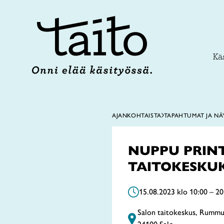
Siirry
sisältöön
Käs
AJANKOHTAISTA
TAPAHTUMAT JA NÄ
NUPPU PRIN
TAITOKESKU
15.08.2023 klo 10:00 – 20
Salon taitokeskus, Rummunl