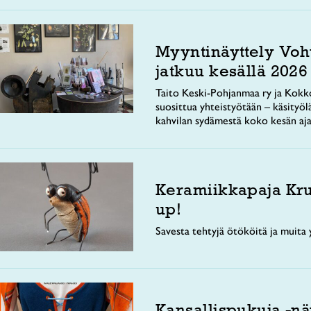
Myyntinäyttely Voh
jatkuu kesällä 2026
Taito Keski-Pohjanmaa ry ja Kokko
suosittua yhteistyötään – käsityöl
kahvilan sydämestä koko kesän aja
Keramiikkapaja Kr
up!
Savesta tehtyjä ötököitä ja muita y
Kansallispukuja -nä