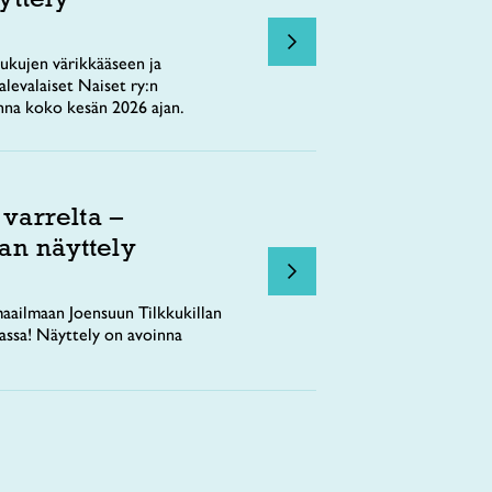
ukujen värikkääseen ja
levalaiset Naiset ry:n
nna koko kesän 2026 ajan.
 varrelta –
an näyttely
aailmaan Joensuun Tilkkukillan
tassa! Näyttely on avoinna