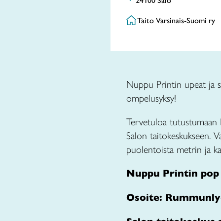
24100 Salo
Taito Varsinais-Suomi ry
Nuppu Printin upeat ja s
ompelusyksy!
Tervetuloa tutustumaan N
Salon taitokeskukseen. Va
puolentoista metrin ja k
Nuppu Printin pop 
Osoite: Rummunlyöj