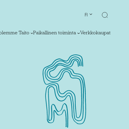
FI
olemme Taito
Paikallinen toiminta
Verkkokaupat