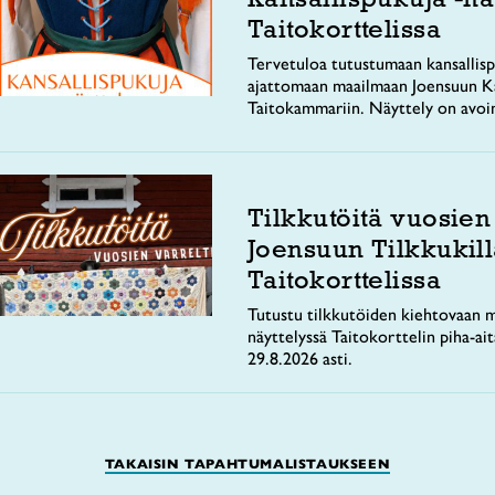
Taitokorttelissa
Tervetuloa tutustumaan kansallisp
ajattomaan maailmaan Joensuun Ka
Taitokammariin. Näyttely on avoi
Tilkkutöitä vuosien
Joensuun Tilkkukill
Taitokorttelissa
Tutustu tilkkutöiden kiehtovaan m
näyttelyssä Taitokorttelin piha-ai
29.8.2026 asti.
TAKAISIN TAPAHTUMALISTAUKSEEN