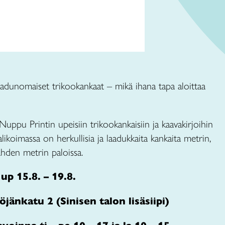
adunomaiset trikookankaat – mikä ihana tapa aloittaa
uppu Printin upeisiin trikookankaisiin ja kaavakirjoihin
likoimassa on herkullisia ja laadukkaita kankaita metrin,
ahden metrin paloissa.
up 15.8. – 19.8.
änkatu 2 (Sinisen talon lisäsiipi)