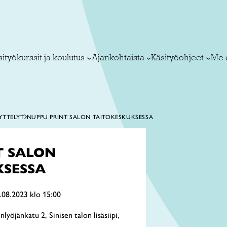
ityökurssit ja koulutus
Ajankohtaista
Käsityöohjeet
Me 
YTTELYT
NUPPU PRINT SALON TAITOKESKUKSESSA
T SALON
KSESSA
.08.2023 klo 15:00
yöjänkatu 2, Sinisen talon lisäsiipi,