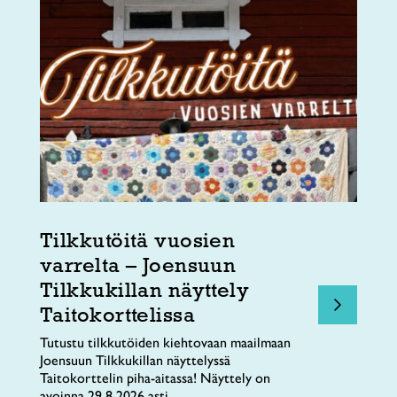
Tilkkutöitä vuosien
varrelta – Joensuun
Tilkkukillan näyttely
Taitokorttelissa
Tutustu tilkkutöiden kiehtovaan maailmaan
Joensuun Tilkkukillan näyttelyssä
Taitokorttelin piha-aitassa! Näyttely on
avoinna 29.8.2026 asti.