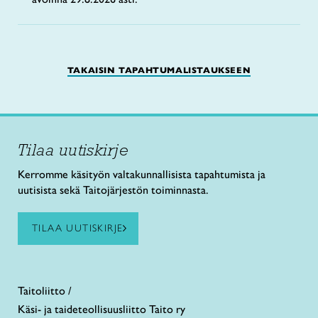
TAKAISIN TAPAHTUMALISTAUKSEEN
Tilaa uutiskirje
Kerromme käsityön valtakunnallisista tapahtumista ja
uutisista sekä Taitojärjestön toiminnasta.
TILAA UUTISKIRJE
Taitoliitto /
Käsi- ja taideteollisuusliitto Taito ry