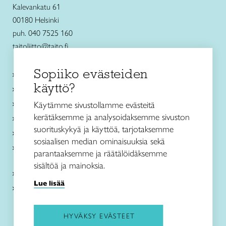
Kalevankatu 61
00180 Helsinki
puh. 040 7525 160
taitoliitto@taito.fi
Sopiiko evästeiden
Käsityökurssit ja koulutus
käyttö?
Ajankohtaista
Käsityöohjeet
Käytämme sivustollamme evästeitä
kerätäksemme ja analysoidaksemme sivuston
Me olemme Taito
suorituskykyä ja käyttöä, tarjotaksemme
Paikallinen toiminta
sosiaalisen median ominaisuuksia sekä
Verkkokaupat
parantaaksemme ja räätälöidäksemme
sisältöä ja mainoksia.
Kirjaudu Arviin
Lue lisää
Kirjaudu Taitocampukseen
HYVÄKSY EVÄSTEET