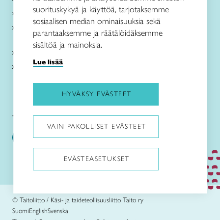
suorituskykyä ja käyttöä, tarjotaksemme
Paikallinen toiminta
sosiaalisen median ominaisuuksia sekä
Verkkokaupat
parantaaksemme ja räätälöidäksemme
sisältöä ja mainoksia.
Kirjaudu Arviin
Lue lisää
Kirjaudu Taitocampukseen
HYVÄKSY EVÄSTEET
Taitoliitto:
Taito-lehti:
VAIN PAKOLLISET EVÄSTEET
EVÄSTEASETUKSET
Pysäytä animaatiot
© Taitoliitto / Käsi- ja taideteollisuusliitto Taito ry
Suomi
English
Svenska