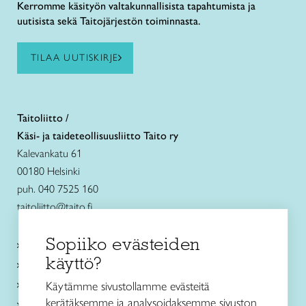
Kerromme käsityön valtakunnallisista tapahtumista ja
uutisista sekä Taitojärjestön toiminnasta.
TILAA UUTISKIRJE
Taitoliitto /
Käsi- ja taideteollisuusliitto Taito ry
Kalevankatu 61
00180 Helsinki
puh. 040 7525 160
taitoliitto@taito.fi
Sopiiko evästeiden
Käsityökurssit ja koulutus
käyttö?
Ajankohtaista
Käsityöohjeet
Käytämme sivustollamme evästeitä
kerätäksemme ja analysoidaksemme sivuston
Me olemme Taito