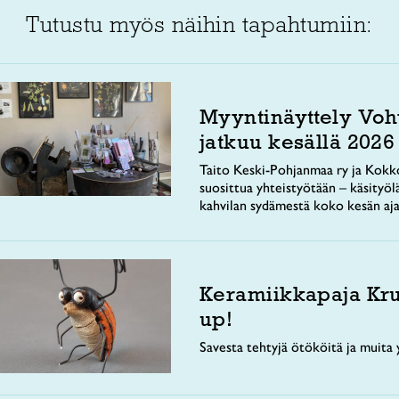
Tutustu myös näihin tapahtumiin:
Myyntinäyttely Voh
jatkuu kesällä 2026
Taito Keski-Pohjanmaa ry ja Kokko
suosittua yhteistyötään – käsityöl
kahvilan sydämestä koko kesän aja
Keramiikkapaja Kr
up!
Savesta tehtyjä ötököitä ja muita y