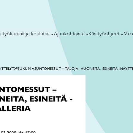
ityökurssit ja koulutus
Ajankohtaista
Käsityöohjeet
Me 
YTTELYT
PEUKUN ASUNTOMESSUT – TALOJA, HUONEITA, ESINEITÄ -NÄYT
NTOMESSUT –
EITA, ESINEITÄ -
LLERIA
.03.2025 klo 17:00