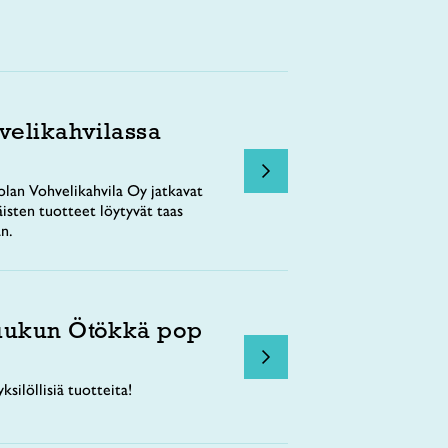
velikahvilassa
lan Vohvelikahvila Oy jatkavat
äisten tuotteet löytyvät taas
n.
uukun Ötökkä pop
ksilöllisiä tuotteita!