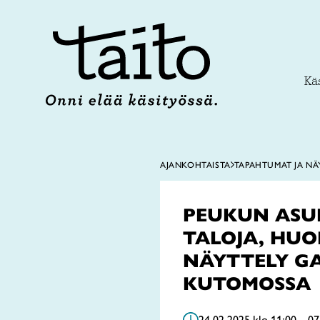
Siirry
sisältöön
Käs
AJANKOHTAISTA
TAPAHTUMAT JA NÄ
PEUKUN ASU
TALOJA, HUON
NÄYTTELY GA
KUTOMOSSA
24.02.2025 klo 11:00 – 07