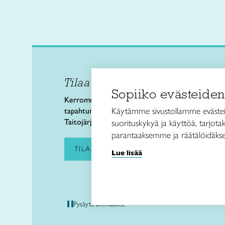
Tilaa uutiskirje
Taitol
Sopiiko evästeiden
Käsi- 
Kerromme käsityön valtakunnallisista
Kalev
Käytämme sivustollamme evästei
tapahtumista ja uutisista sekä
00180 
Taitojärjestön toiminnasta.
suorituskykyä ja käyttöä, tarjot
puh. 
parantaaksemme ja räätälöidäkse
taitoli
TILAA UUTISKIRJE
Lue lisää
Pysäytä animaatiot