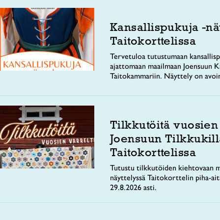
Kansallispukuja -nä
Taitokorttelissa
Tervetuloa tutustumaan kansallisp
ajattomaan maailmaan Joensuun Ka
Taitokammariin. Näyttely on avoi
Tilkkutöitä vuosien
Joensuun Tilkkukill
Taitokorttelissa
Tutustu tilkkutöiden kiehtovaan m
näyttelyssä Taitokorttelin piha-ai
29.8.2026 asti.