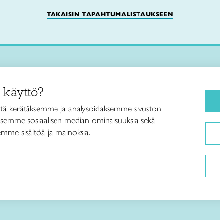
TAKAISIN TAPAHTUMALISTAUKSEEN
Käsityökurssit ja koulutus
iitto /
 käyttö?
ja taideteollisuusliitto Taito ry
Ajankohtaista
ankatu 61
Käsityöohjeet
tä kerätäksemme ja analysoidaksemme sivuston
Helsinki
aksemme sosiaalisen median ominaisuuksia sekä
Me olemme Taito
040 7525 160
mme sisältöä ja mainoksia.
Paikallinen toiminta
itto@taito.fi
Verkkokaupat