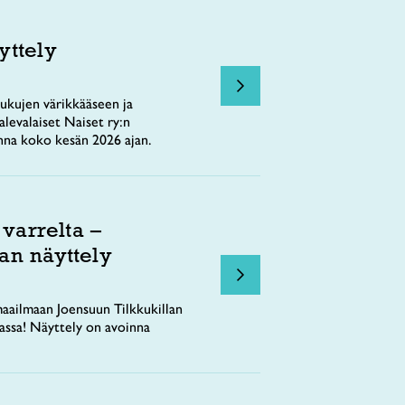
yttely
ukujen värikkääseen ja
levalaiset Naiset ry:n
nna koko kesän 2026 ajan.
 varrelta –
an näyttely
aailmaan Joensuun Tilkkukillan
tassa! Näyttely on avoinna