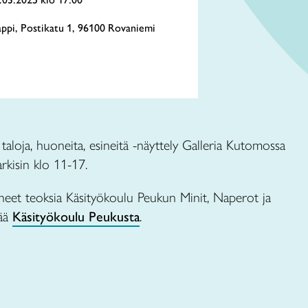
appi, Postikatu 1, 96100 Rovaniemi
loja, huoneita, esineitä -näyttely Galleria Kutomossa
rkisin klo 11-17.
neet teoksia Käsityökoulu Peukun Minit, Naperot ja
sää
Käsityökoulu Peukusta
.