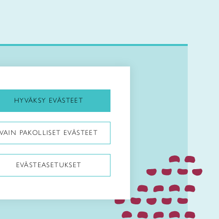
Kirjaudu Arviin
Kirjaudu Taitocampukseen
HYVÄKSY EVÄSTEET
Taitoliitto:
VAIN PAKOLLISET EVÄSTEET
Taito-lehti:
EVÄSTEASETUKSET