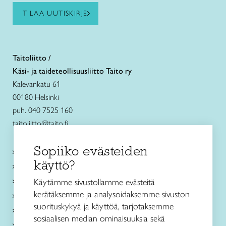
TILAA UUTISKIRJE
Taitoliitto /
Käsi- ja taideteollisuusliitto Taito ry
Kalevankatu 61
00180 Helsinki
puh. 040 7525 160
taitoliitto@taito.fi
Sopiiko evästeiden
Käsityökurssit ja koulutus
käyttö?
Ajankohtaista
Käsityöohjeet
Käytämme sivustollamme evästeitä
kerätäksemme ja analysoidaksemme sivuston
Me olemme Taito
suorituskykyä ja käyttöä, tarjotaksemme
Paikallinen toiminta
sosiaalisen median ominaisuuksia sekä
Verkkokaupat