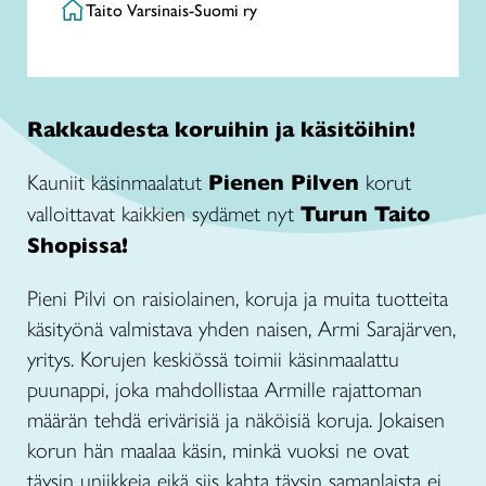
Taito Varsinais-Suomi ry
Rakkaudesta koruihin ja käsitöihin!
Kauniit käsinmaalatut
Pienen Pilven
korut
valloittavat kaikkien sydämet nyt
Turun Taito
Shopissa!
Pieni Pilvi on raisiolainen, koruja ja muita tuotteita
käsityönä valmistava yhden naisen, Armi Sarajärven,
yritys. Korujen keskiössä toimii käsinmaalattu
puunappi, joka mahdollistaa Armille rajattoman
määrän tehdä erivärisiä ja näköisiä koruja. Jokaisen
korun hän maalaa käsin, minkä vuoksi ne ovat
täysin uniikkeja eikä siis kahta täysin samanlaista ei