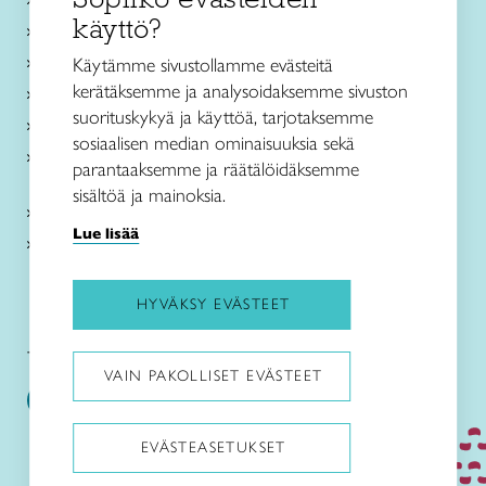
käyttö?
Ajankohtaista
Käsityöohjeet
Käytämme sivustollamme evästeitä
kerätäksemme ja analysoidaksemme sivuston
Me olemme Taito
suorituskykyä ja käyttöä, tarjotaksemme
Paikallinen toiminta
sosiaalisen median ominaisuuksia sekä
Verkkokaupat
parantaaksemme ja räätälöidäksemme
sisältöä ja mainoksia.
Kirjaudu Arviin
Lue lisää
Kirjaudu Taitocampukseen
HYVÄKSY EVÄSTEET
Taitoliitto:
Taito-lehti:
VAIN PAKOLLISET EVÄSTEET
EVÄSTEASETUKSET
Pysäytä animaatiot