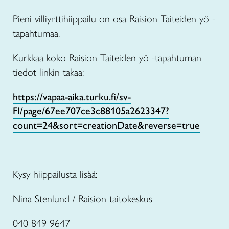
Pieni villiyrttihiippailu on osa Raision Taiteiden yö -
tapahtumaa.
Kurkkaa koko Raision Taiteiden yö -tapahtuman
tiedot linkin takaa:
https://vapaa-aika.turku.fi/sv-
FI/page/67ee707ce3c88105a2623347?
count=24&sort=creationDate&reverse=true
Kysy hiippailusta lisää:
Nina Stenlund / Raision taitokeskus
040 849 9647