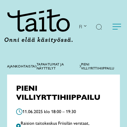
Siirry
sisältöön
FI
TAPAHTUMAT JA
PIENI
AJANKOHTAISTA
NÄYTTELYT
VILLIYRTTIHIIPPAILU
PIENI
VILLIYRTTIHIIPPAILU
11.06.2025 klo 18:00 – 19:30
Raision taitokeskus Friisilän verstaat,