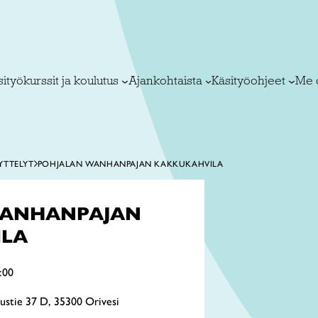
ityökurssit ja koulutus
Ajankohtaista
Käsityöohjeet
Me 
YTTELYT
POHJALAN WANHANPAJAN KAKKUKAHVILA
WANHANPAJAN
ILA
:00
ustie 37 D, 35300 Orivesi