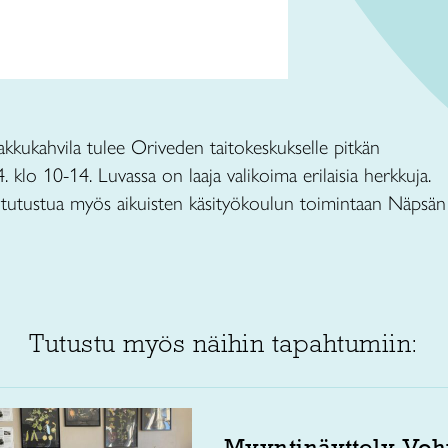
kukahvila tulee Oriveden taitokeskukselle pitkän
. klo 10-14. Luvassa on laaja valikoima erilaisia herkkuja.
 tutustua myös aikuisten käsityökoulun toimintaan Näpsän
Tutustu myös näihin tapahtumiin:
Myyntinäyttely Voh