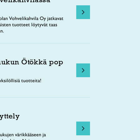
lan Vohvelikahvila Oy jatkavat
äisten tuotteet löytyvät taas
n.
uukun Ötökkä pop
ksilöllisiä tuotteita!
yttely
ukujen värikkääseen ja