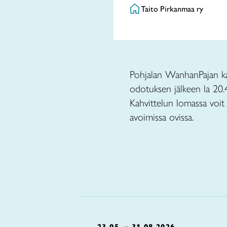
Taito Pirkanmaa ry
Pohjalan WanhanPajan kak
odotuksen jälkeen la 20.4
Kahvittelun lomassa voit
avoimissa ovissa.
23.05. – 31.08.2026