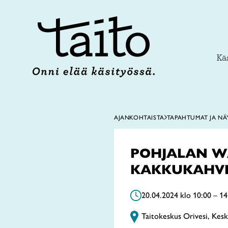
Siirry
sisältöön
Käs
AJANKOHTAISTA
TAPAHTUMAT JA NÄ
POHJALAN 
KAKKUKAHV
20.04.2024 klo 10:00 – 14
Taitokeskus Orivesi, Kesk