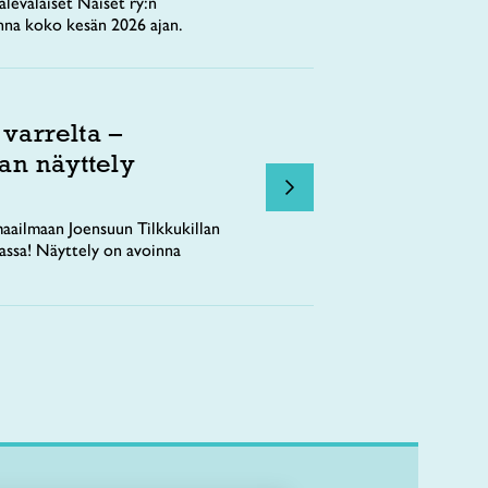
levalaiset Naiset ry:n
nna koko kesän 2026 ajan.
 varrelta –
an näyttely
aailmaan Joensuun Tilkkukillan
tassa! Näyttely on avoinna