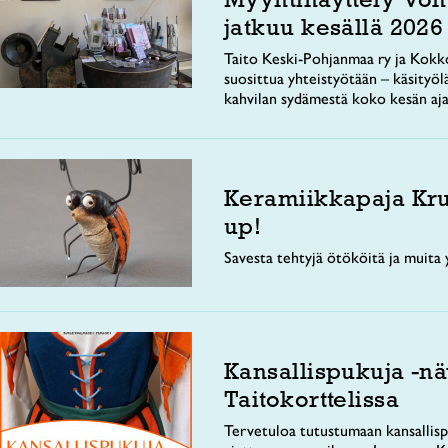
jatkuu kesällä 2026
Taito Keski-Pohjanmaa ry ja Kokko
suosittua yhteistyötään – käsityöl
kahvilan sydämestä koko kesän aja
Keramiikkapaja Kr
up!
Savesta tehtyjä ötököitä ja muita y
Kansallispukuja -nä
Taitokorttelissa
Tervetuloa tutustumaan kansallisp