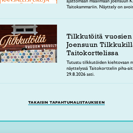
ajattomaan maailmaan Joensuun Ka
Taitokammariin. Näyttely on avoi
Tilkkutöitä vuosien
Joensuun Tilkkukill
Taitokorttelissa
Tutustu tilkkutöiden kiehtovaan m
näyttelyssä Taitokorttelin piha-ai
29.8.2026 asti.
TAKAISIN TAPAHTUMALISTAUKSEEN