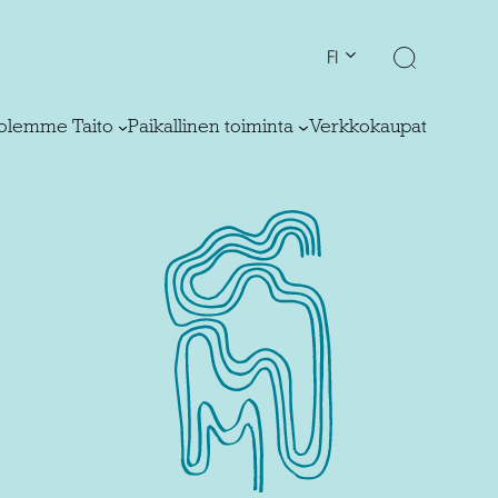
FI
olemme Taito
Paikallinen toiminta
Verkkokaupat